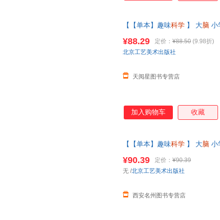
【【单本】趣味
科学
】 大
脑
小
注力训练适合二年级课外书**
¥88.29
定价：
¥88.50
(9.98折)
北京工艺美术出版社
天阅星图书专营店
加入购物车
收藏
【【单本】趣味
科学
】 大
脑
小
注力训练适合二年级课外书**
¥90.39
定价：
¥90.39
书籍为准】
无
/
北京工艺美术出版社
西安名州图书专营店