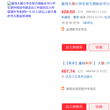
最强大
脑
小学生智力测验全书小
外书老师8一9-10-12岁以上
¥28.50
定价：
¥69.00
(4.14折)
脑力的训练法
朱建国
，
桑楚
编著
/2013-12-01
/
北
3条评论
益博图书专营店
加入购物车
收藏
【【单本】趣味
科学
】 大
脑
小
注力训练适合二年级课外书必读
¥87.74
定价：
¥88.50
(9.92折)
内书籍为准】
无
/
北京工艺美术出版社
陕西尚居苑图书专营店
加入购物车
收藏