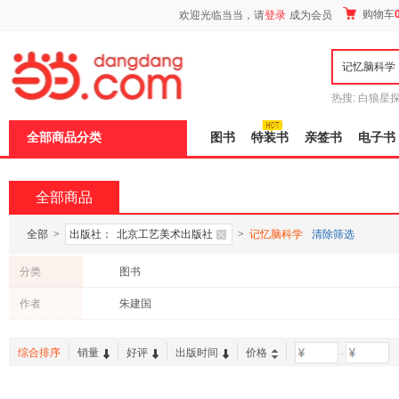
新
购物车
欢迎光临当当，请
登录
成为会员
窗
口
打
开
无
障
热搜:
白狼星
碍
师3
重建秦
说
全部商品分类
图书
特装书
亲签书
电子书
明
页
面,
按
全部商品
Ctrl
加
波
全部
>
出版社：
北京工艺美术出版社
>
记忆脑科学
清除筛选
浪
键
分类
图书
打
开
作者
朱建国
导
盲
模
综合排序
销量
好评
出版时间
价格
-
式