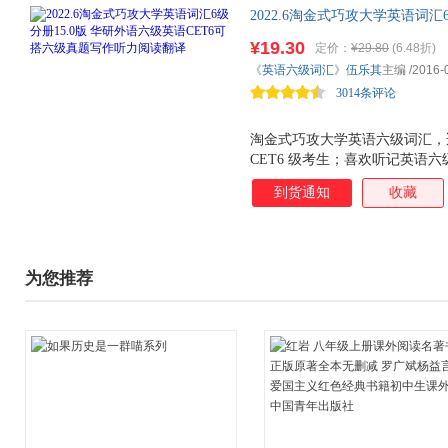
2022.6淘金式巧攻大学英语词汇
六级真题写作听力阅读翻译 分频
¥19.30
定价：
¥29.80
(6.48折)
频的英语六级词汇书，MP3光盘
《
英语六级词汇
》
伍乐其
主编
/2016-
3014条评论
淘金式巧攻大学英语六级词汇，
CET6 级考生；喜欢听记英语
备考时间不够的考生。 推荐理由
到货通知
收藏
2. 采用电脑分频的英语六级词汇书
英语六级词汇，杜绝形近词干扰； 
习计划，高效速记英语六级词汇；
更高效。
为您推荐