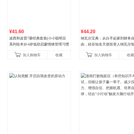
¥41.60
¥44.20
波西和皮普7册经典套装(小小聪明豆
纳瓦尔宝典：从白手起家到财务
系列绘本)0-4岁低幼启蒙情绪管理习惯
由，硅谷知名天使投资人纳瓦尔
养成绘本，引导宝宝认识接纳情绪培
箴言录
加入购物车
收藏
加入购物车
收藏
养好品质，发现快