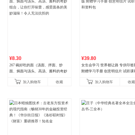
¥8.30
¥39.80
267 碗好吃的面（汤面、拌面、炒
女生会学习 世界都让路 专供印签
面、焗面与汤头、高汤、酱料的奇妙
附赠学习手册 创意明信片 试听课
组合，让你打开味蕾，感受面条的美
料包
加入购物车
收藏
加入购物车
收藏
妙滋味！令人无法抗拒的