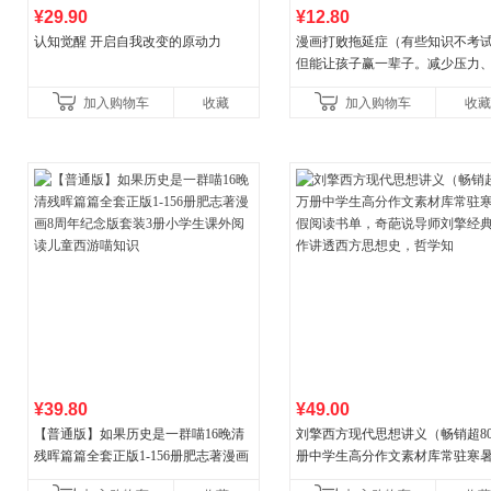
¥29.90
¥12.80
认知觉醒 开启自我改变的原动力
漫画打败拖延症（有些知识不考
但能让孩子赢一辈子。减少压力
强自信、把握机遇、培养自律，
加入购物车
收藏
加入购物车
收藏
合“小行动”触发大脑行动开
¥39.80
¥49.00
【普通版】如果历史是一群喵16晚清
刘擎西方现代思想讲义（畅销超8
残晖篇篇全套正版1-156册肥志著漫画
册中学生高分作文素材库常驻寒
8周年纪念版套装3册小学生课外阅读
阅读书单，奇葩说导师刘擎经典