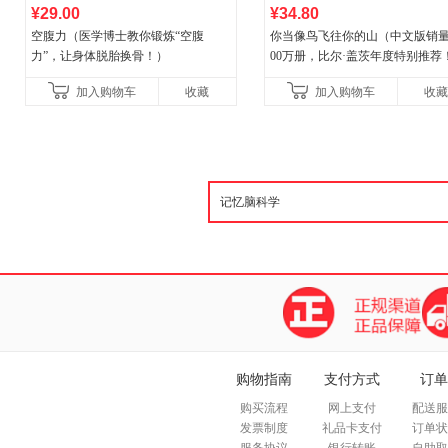
¥29.00
¥34.80
空腹力（医学博士教你锻炼“空腹
你当像鸟飞往你的山（中文版销量
力”，让身体脱胎换骨！）
00万册，比尔·盖茨年度特别推荐
顶《纽约时报》畅销榜80+周，这
加入购物车
收藏
加入购物车
收藏
比你听说的还要
购物指南
支付方式
订单
购买流程
网上支付
配送服
发票制度
礼品卡支付
订单状