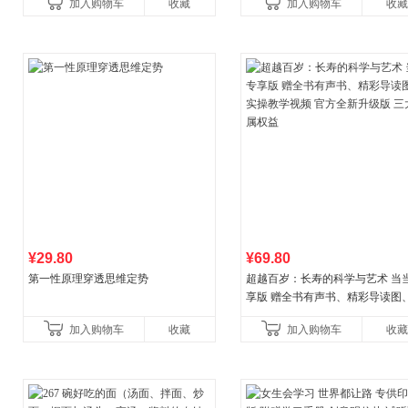
加入购物车
收藏
加入购物车
收藏
儿童西游喵知识
讲透西方思想史，哲学知
¥29.80
¥69.80
第一性原理穿透思维定势
超越百岁：长寿的科学与艺术 当
享版 赠全书有声书、精彩导读图
操教学视频 官方全新升级版 三大
加入购物车
收藏
加入购物车
收藏
权益