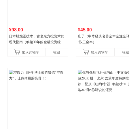
¥98.00
¥45.00
日本蜡烛图技术：古老东方投资术的
庄子（中华经典名著全本全注全
现代指南（畅销30年的金融投资经
书-三全本）
典！《华尔街日报》《洛杉矶时报》
加入购物车
收藏
加入购物车
收藏
《财富》重磅推荐！知名金