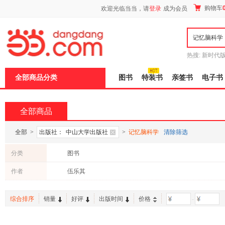
新
购物车
欢迎光临当当，请
登录
成为会员
窗
口
打
开
无
障
热搜:
新时代
碍
有兽焉全集
说
全部商品分类
图书
特装书
亲签书
电子书
明
页
面,
按
全部商品
Ctrl
加
波
全部
>
出版社：
中山大学出版社
>
记忆脑科学
清除筛选
浪
键
分类
图书
打
开
作者
伍乐其
导
盲
模
综合排序
销量
好评
出版时间
价格
-
式