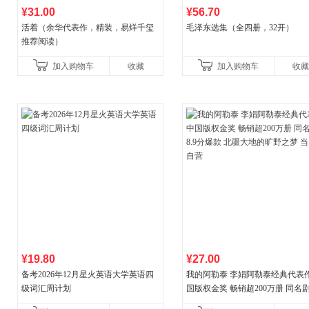
¥31.00
¥56.70
活着（余华代表作，精装，易烊千玺
毛泽东选集（全四册，32开）
推荐阅读）
加入购物车
收藏
加入购物车
收藏
¥19.80
¥27.00
备考2026年12月星火英语大学英语四
我的阿勒泰 李娟阿勒泰经典代表作
级词汇周计划
国版权金奖 畅销超200万册 同名剧8
分爆款 北疆大地的旷野之梦 当当