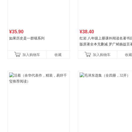
¥35.90
¥38.40
如果历史是一群喵系列
红岩 八年级上册课外阅读名著书目
版原著全本无删减 罗广斌杨益言
国主义红色经典书籍初中生课外
加入购物车
收藏
加入购物车
收藏
国青年出版社