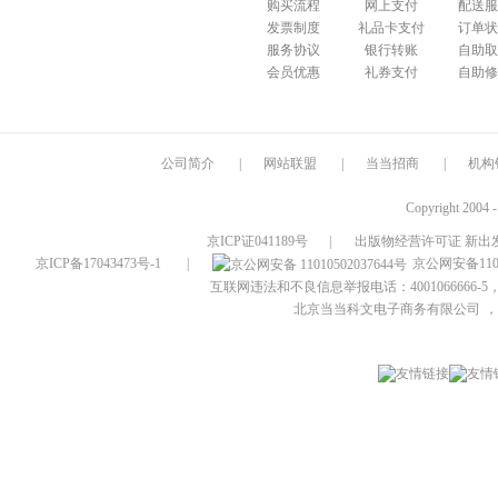
购买流程
网上支付
配送服
发票制度
礼品卡支付
订单状
服务协议
银行转账
自助取
会员优惠
礼券支付
自助修
公司简介
|
网站联盟
|
当当招商
|
机构
Copyright 2004 
京ICP证041189号
|
出版物经营许可证 新出发
京ICP备17043473号-1
|
京公网安备1101
互联网违法和不良信息举报电话：4001066666-5，
北京当当科文电子商务有限公司
，