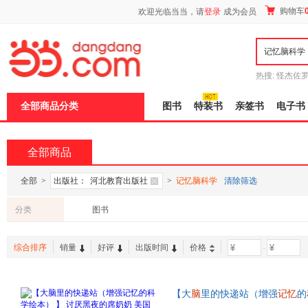
新
购物车
欢迎光临当当，请
登录
成为会员
窗
口
打
开
无
障
热搜:
怪杰佐
碍
谎
吾辈如神
说
全部商品分类
图书
特装书
亲签书
电子书
明
页
面,
按
全部商品
Ctrl
加
波
全部
>
出版社：
河北教育出版社
>
记忆脑科学
清除筛选
浪
键
分类
图书
打
开
导
综合排序
销量
好评
出版时间
价格
-
盲
模
式
【大
脑
里的快递站（增强
记忆
的
克大奖绘本系列 精装硬壳3-4