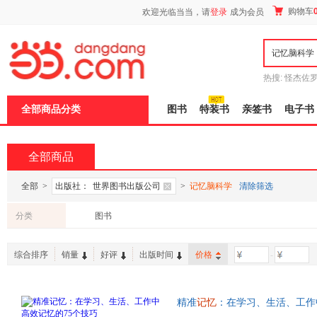
新
购物车
欢迎光临当当，请
登录
成为会员
窗
口
打
开
无
障
热搜:
怪杰佐
碍
谎
吾辈如神
说
全部商品分类
图书
特装书
亲签书
电子书
明
页
面,
按
全部商品
Ctrl
加
波
全部
>
出版社：
世界图书出版公司
>
记忆脑科学
清除筛选
浪
键
分类
图书
打
开
导
综合排序
销量
好评
出版时间
价格
-
盲
模
式
精准
记忆
：在学习、生活、工作
璐推崇的脑力界祖师爷，心理学