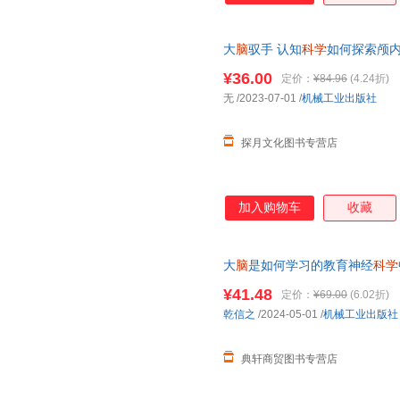
大
脑
驭手 认知
科学
如何探索颅内
自由意志 健康 睡眠 冥想
脑
力训
¥36.00
定价：
¥84.96
(4.24折)
无
/2023-07-01
/
机械工业出版社
探月文化图书专营店
加入购物车
收藏
大
脑
是如何学习的教育神经
科学
率神经
科学
专家教你精准学习轻
¥41.48
定价：
¥69.00
(6.02折)
乾信之
/2024-05-01
/
机械工业出版社
典轩商贸图书专营店