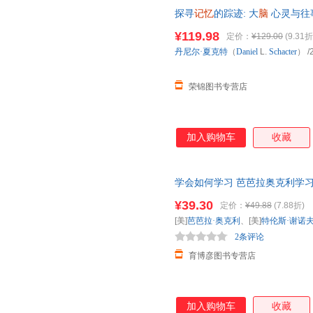
探寻
记忆
的踪迹: 大
脑
心灵与往
籍（速发 ） 【店长推荐正版图
¥119.98
定价：
¥129.00
(9.31折
丹尼尔·夏克特
（
Daniel
L.
Schacter
）
/
荣锦图书专营店
加入购物车
收藏
学会如何学习 芭芭拉奥克利学
教 告别拖延症 如何
科学
使用和
¥39.30
定价：
¥49.88
(7.88折)
[美]
芭芭拉·奥克利
、[美]
特伦斯·谢诺
2条评论
出版社
育博彦图书专营店
加入购物车
收藏