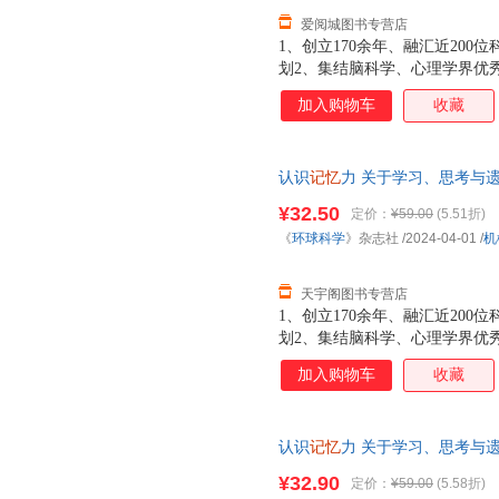
爱阅城图书专营店
1、创立170余年、融汇近20
划2、集结脑科学、心理学界优
解记忆力的本质和工作原理，掌
加入购物车
收藏
士郭爱克、“聪明鼠之父”钱卓
科学》杂志社编辑部主任罗凯、
倾情推荐。
认识
记忆
力 关于学习、思考与
版，多仓就近发货，85%城市
¥32.50
定价：
¥59.00
(5.51折)
《
环球科学
》杂志社
/2024-04-01
/
机
天宇阁图书专营店
1、创立170余年、融汇近20
划2、集结脑科学、心理学界优
解记忆力的本质和工作原理，掌
加入购物车
收藏
士郭爱克、“聪明鼠之父”钱卓
科学》杂志社编辑部主任罗凯、
倾情推荐。
认识
记忆
力 关于学习、思考与
店正版，多仓就近发货，85%
¥32.90
定价：
¥59.00
(5.58折)