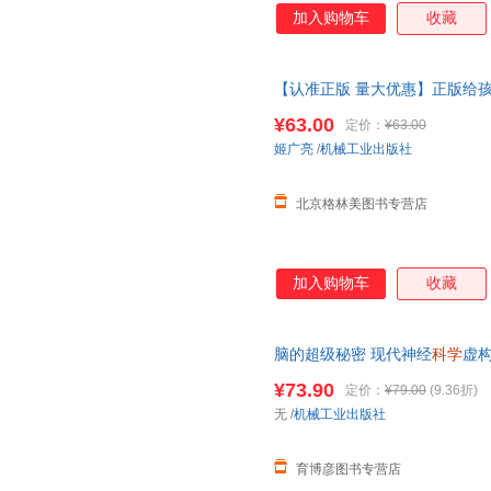
加入购物车
收藏
【认准正版 量大优惠】正版给孩
记忆
力专注力
脑科学
学习 习惯
¥63.00
定价：
¥63.00
联系客服领取
姬广亮
/
机械工业出版社
北京格林美图书专营店
加入购物车
收藏
脑的超级秘密 现代神经
科学
虚
忆脑
细胞 大脑开发 人类大脑揭
¥73.90
定价：
¥79.00
(9.36折)
无
/
机械工业出版社
育博彦图书专营店