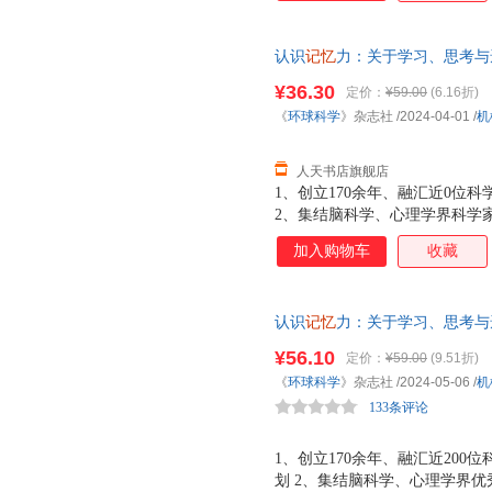
认识
记忆
力：关于学习、思考与
业出版社 医药、卫生 正版保障
¥36.30
定价：
¥59.00
(6.16折)
额优惠
《
环球科学
》杂志社
/2024-04-01
/
机
人天书店旗舰店
1、创立170余年、融汇近0位
2、集结脑科学、心理学界科学
力的本质和工作原理，掌握提高
加入购物车
收藏
鼠之父”钱卓等众多学界专业人
部主任罗凯、北京大学心理与认
认识
记忆
力：关于学习、思考与
成已经不再充满谜团，通过增强
¥56.10
定价：
¥59.00
(9.51折)
富和浪漫。
《
环球科学
》杂志社
/2024-05-06
/
机
133条评论
1、创立170余年、融汇近20
划 2、集结脑科学、心理学界