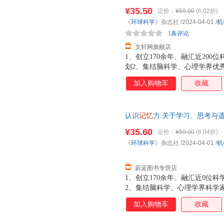
版，多仓就近发货，85%城市
¥35.50
定价：
¥59.00
(6.02折)
《
环球科学
》杂志社
/2024-04-01
/
机
1条评论
文轩网旗舰店
1、创立170余年、融汇近20
划2、集结脑科学、心理学界优
解记忆力的本质和工作原理，掌
加入购物车
收藏
士郭爱克、“聪明鼠之父”钱卓
科学》杂志社编辑部主任罗凯、
倾情推荐。
认识
记忆
力:关于学习、思考与
正版 七天无理由退货 团购优惠
¥35.60
定价：
¥59.00
(6.04折)
《
环球科学
》杂志社
/2024-04-01
/
机
蔚蓝图书专营店
1、创立170余年、融汇近0位
2、集结脑科学、心理学界科学
力的本质和工作原理，掌握提高
加入购物车
收藏
鼠之父”钱卓等众多学界专业人
部主任罗凯、北京大学心理与认