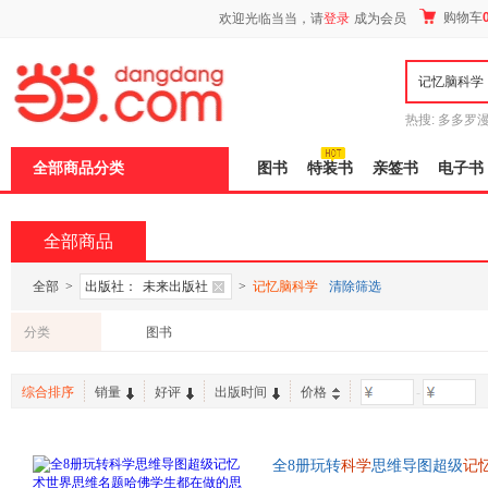
新
购物车
欢迎光临当当，请
登录
成为会员
窗
口
打
开
无
障
热搜:
多多罗
碍
传说
十日终
说
全部商品分类
图书
特装书
亲签书
电子书
明
页
面,
按
全部商品
Ctrl
加
波
全部
>
出版社：
未来出版社
>
记忆脑科学
清除筛选
浪
键
分类
图书
打
开
导
综合排序
销量
好评
出版时间
价格
-
盲
模
式
全8册玩转
科学
思维导图超级
记
全世界优等生都在做的思维游戏