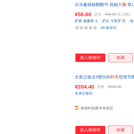
乐乐趣揭秘翻翻书 揭秘大
脑
第1
关的知识，包含大脑内部结构、
¥56.60
定价：
¥68.80
(8.23折)
忆、梦、情绪、身体平衡的关系
萨姆·威廉斯
文，
罗比·卡斯罗
图 ，
铁
问题，助力孩子科学用脑，开发
481条评论
加入购物车
收藏
全新正版全8册玩转
科学
思维导
思维游戏全世界优等生都在做的
¥204.40
定价：
¥204.40
未来出版社
静香时刻图书专营店
加入购物车
收藏