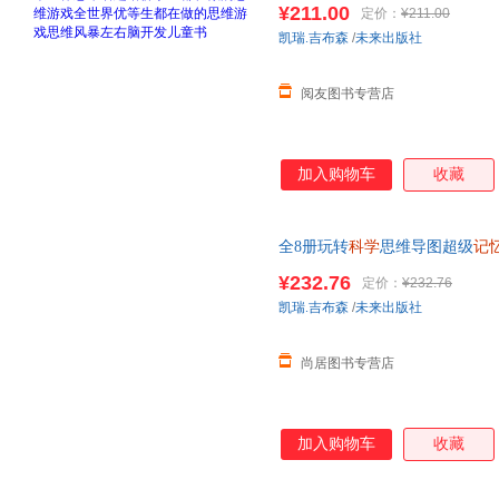
¥211.00
定价：
¥211.00
凯瑞.吉布森
/
未来出版社
阅友图书专营店
加入购物车
收藏
全8册玩转
科学
思维导图超级
记
全世界优等生都在做的思维游戏
¥232.76
定价：
¥232.76
票
凯瑞.吉布森
/
未来出版社
尚居图书专营店
加入购物车
收藏