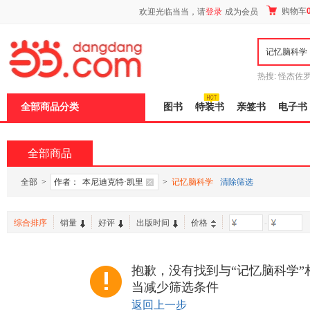
新
购物车
欢迎光临当当，请
登录
成为会员
窗
口
打
开
无
障
热搜:
怪杰佐
碍
谎
吾辈如神
说
全部商品分类
图书
特装书
亲签书
电子书
明
页
面,
按
全部商品
Ctrl
加
波
全部
>
作者：
本尼迪克特·凯里
>
记忆脑科学
清除筛选
浪
键
打
综合排序
销量
好评
出版时间
价格
-
开
导
盲
模
抱歉，没有找到与“记忆脑科学”
式
当减少筛选条件
返回上一步