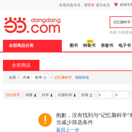
新
购物车
欢迎光临当当，请
登录
成为会员
窗
口
打
开
无
障
热搜:
白狼星
碍
师3
重建秦
说
全部商品分类
图书
特装书
亲签书
电子书
明
页
面,
按
全部商品
Ctrl
加
波
全部
>
作者：
陈琴
>
记忆脑科学
清除筛选
浪
键
打
综合排序
销量
好评
出版时间
价格
-
开
导
盲
模
抱歉，没有找到与“记忆脑科学”
式
当减少筛选条件
返回上一步