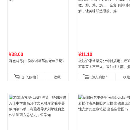
¥38.00
¥11.10
暮色将尽(一份诙谐坦荡的老年手记)
微波炉家常菜分分钟就搞定：近30
家常菜！不开火、零油烟！蒸、
炒、烤、焗……全彩印刷+步骤图
加入购物车
收藏
加入购物车
收藏
让美味跃然眼前、操