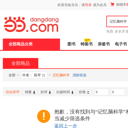
新
购物车
欢迎光临当当，请
登录
成为会员
窗
口
打
开
无
障
热搜:
多多罗
碍
传说
十日终
说
全部商品分类
图书
特装书
亲签书
电子书
明
页
面,
按
全部商品
Ctrl
加
波
全部
>
作者：
陈琴
>
记忆脑科学
清除筛选
浪
键
打
综合排序
销量
好评
出版时间
价格
-
开
导
盲
模
抱歉，没有找到与“记忆脑科学”
式
当减少筛选条件
返回上一步