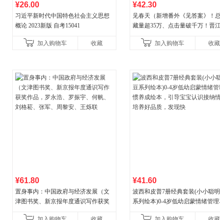
¥26.00
¥42.30
习近平新时代中国特色社会主义思想
见春天（新增番外《见答案》！
概论 2023新版 自考15041
藏量超35万、点击量破千万！晋
气作者 纵虎嗅花 催泪之作！）
加入购物车
收藏
加入购物车
收藏
¥61.80
¥41.60
置身事内：中国政府与经济发展（文
波西和皮普7册经典套装(小小聪
津图书奖、新京报年度通识写作获奖
系列绘本)0-4岁低幼启蒙情绪管
作品，罗永浩、罗振宇、何帆、刘格
养成绘本，引导宝宝认识接纳情
加入购物车
收藏
加入购物车
收藏