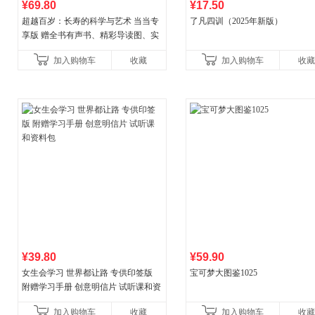
¥69.80
¥17.50
超越百岁：长寿的科学与艺术 当当专
了凡四训（2025年新版）
享版 赠全书有声书、精彩导读图、实
操教学视频 官方全新升级版 三大专属
加入购物车
收藏
加入购物车
收藏
权益
¥39.80
¥59.90
女生会学习 世界都让路 专供印签版
宝可梦大图鉴1025
附赠学习手册 创意明信片 试听课和资
料包
加入购物车
收藏
加入购物车
收藏