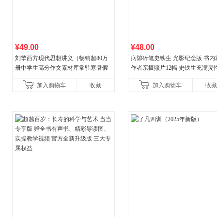
¥49.00
¥48.00
刘擎西方现代思想讲义（畅销超80万
病隙碎笔史铁生 光影纪念版 书内
册中学生高分作文素材库常驻寒暑假
作者亲摄照片12幅 史铁生充满灵
阅读书单，奇葩说导师刘擎经典之作
辉的生命笔记 当当自营图书
加入购物车
收藏
加入购物车
收藏
讲透西方思想史，哲学知