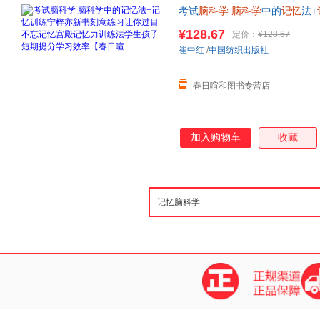
考试
脑科学
脑科学
中的
记忆
法+
记忆
宫殿
记忆
力训练法学生孩子
¥128.67
定价：
¥128.67
联系在线当当客服
崔中红
/
中国纺织出版社
春日喧和图书专营店
加入购物车
收藏