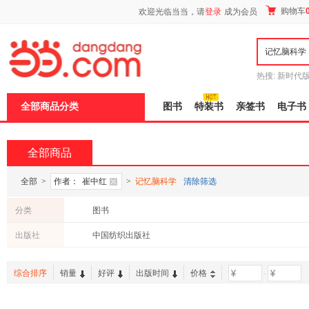
新
购物车
欢迎光临当当，请
登录
成为会员
窗
口
打
开
无
障
热搜:
新时代
碍
有兽焉全集
说
全部商品分类
图书
特装书
亲签书
电子书
明
页
面,
按
全部商品
Ctrl
加
波
全部
>
作者：
崔中红
>
记忆脑科学
清除筛选
浪
键
分类
图书
打
开
出版社
中国纺织出版社
导
盲
模
综合排序
销量
好评
出版时间
价格
-
式