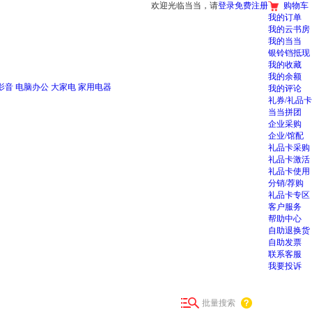
欢迎光临当当，请
登录
免费注册
购物车
我的订单
我的云书房
我的当当
银铃铛抵现
我的收藏
我的余额
影音
电脑办公
大家电
家用电器
我的评论
礼券/礼品卡
当当拼团
企业采购
企业/馆配
礼品卡采购
礼品卡激活
礼品卡使用
分销/荐购
礼品卡专区
客户服务
帮助中心
自助退换货
自助发票
联系客服
我要投诉
批量搜索