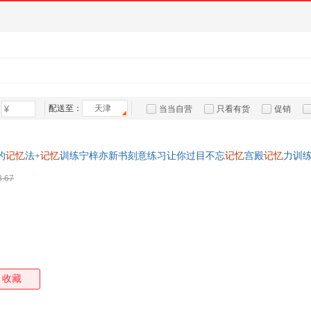
配送至：
天津
当当自营
只看有货
促销
特卖
预售
入驻商家
的
记忆
法+
记忆
训练宁梓亦新书刻意练习让你过目不忘
记忆
宫殿
记忆
力训
版可开发票 请联系在线当当客服
8.67
收藏