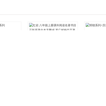
¥38.40
¥27.00
列
红岩 八年级上册课外阅读名著书目 正
明朝系列+历史
版原著全本无删减 罗广斌杨益言著爱
国主义红色经典书籍初中生课外书中
收藏
加入购物车
收藏
加入购
国青年出版社