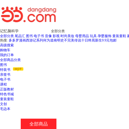
全部分类
全部分类
尾品汇
图书
电子书
音像
影视
时尚美妆
母婴用品
玩具
孕婴服饰
童装童鞋
热搜:
多多罗漫画西游记系列
何为道
南明史
不完美传说
十日终焉新生
9.9元包邮
高级搜索
购物车
我的订单
全部商品分类
图书
特装书
亲签书
电子书
课程
正版教材
特色书城
童装童鞋
文创
毛边本
全部商品