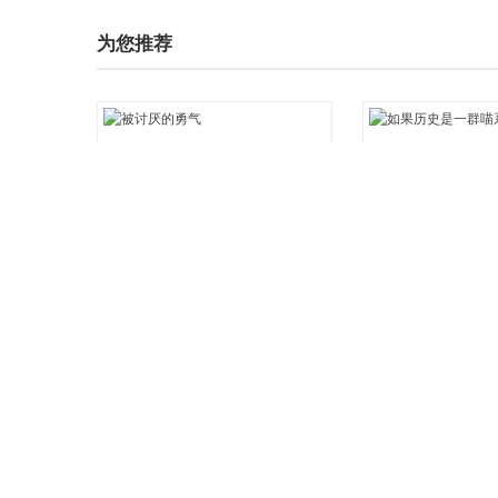
为您推荐
¥52.30
¥35.90
被讨厌的勇气
如果历史是一群喵系
加入购物车
收藏
加入购物车