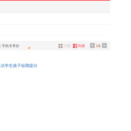
手机专享价
大图
列表
1
/1
练法学生孩子短期提分