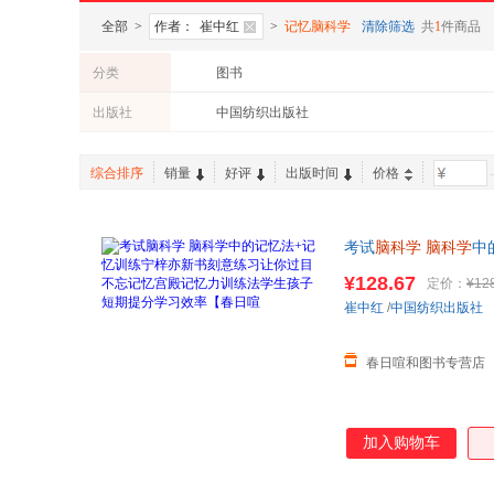
全部
>
作者：
崔中红
>
记忆脑科学
清除筛选
共
1
件商品
分类
图书
出版社
中国纺织出版社
综合排序
销量
好评
出版时间
价格
-
考试
脑科学
脑科学
中
学习效率【春日喧 正
¥128.67
定价：
¥12
崔中红
/
中国纺织出版社
春日喧和图书专营店
加入购物车