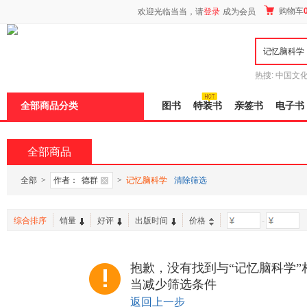
新
购物车
欢迎光临当当，请
登录
成为会员
窗
口
打
开
无
障
热搜:
中国文
碍
者从不说谎
说
全部商品分类
图书
特装书
亲签书
电子书
明
页
面,
按
全部商品
Ctrl
加
波
全部
>
作者：
德群
>
记忆脑科学
清除筛选
浪
键
打
综合排序
销量
好评
出版时间
价格
-
开
导
盲
模
抱歉，没有找到与“记忆脑科学”
式
当减少筛选条件
返回上一步