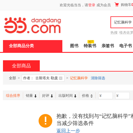
新
购物车
欢迎光临当当，请
登录
成为会员
窗
口
打
开
无
障
热搜:
怪杰佐
碍
谎
吾辈如神
说
全部商品分类
图书
特装书
亲签书
电子书
明
页
面,
按
全部商品
Ctrl
加
波
全部
>
作者：
古斯塔夫·勒庞
>
记忆脑科学
清除筛选
浪
键
打
综合排序
销量
好评
出版时间
价格
-
开
导
盲
模
抱歉，没有找到与“记忆脑科学”
式
当减少筛选条件
返回上一步