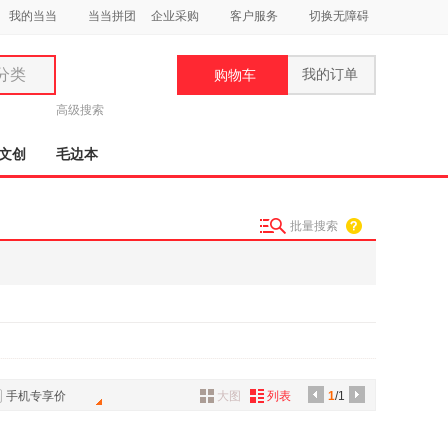
我的当当
当当拼团
企业采购
客户服务
切换无障碍
分类
我的订单
购物车
类
高级搜索
文创
毛边本
批量搜索
妆
品
饰
鞋
用
饰
手机专享价
大图
列表
1
/1