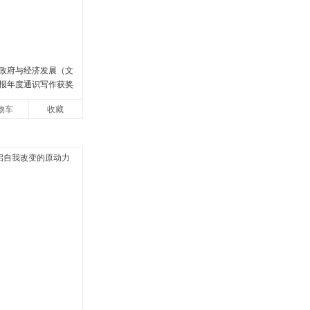
政府与经济发展（文
报年度通识写作获奖
罗振宇、何帆、刘格
物车
收藏
安、王烁联