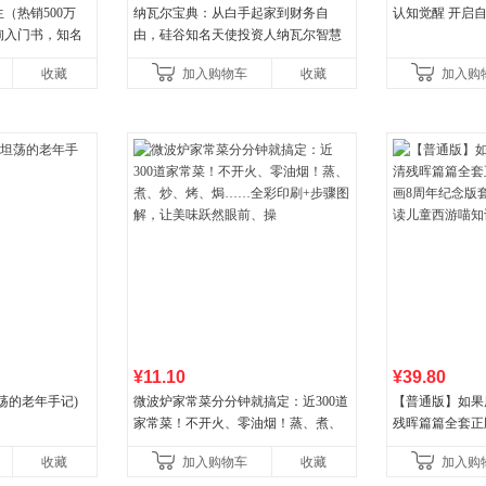
（热销500万
纳瓦尔宝典：从白手起家到财务自
认知觉醒 开启
询入门书，知名
由，硅谷知名天使投资人纳瓦尔智慧
推荐）
箴言录
收藏
加入购物车
收藏
加入购
¥11.10
¥39.80
荡的老年手记)
微波炉家常菜分分钟就搞定：近300道
【普通版】如果
家常菜！不开火、零油烟！蒸、煮、
残晖篇篇全套正版
炒、烤、焗……全彩印刷+步骤图解，
8周年纪念版套
收藏
加入购物车
收藏
加入购
让美味跃然眼前、操
儿童西游喵知识