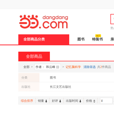
新
窗
口
打
开
无
障
热
碍
说
全部商品分类
图书
特装书
亲
明
页
面,
按
全部商品
Ctrl
加
波
全部
>
作者：
和云峰
>
记忆脑科学
清除筛选
共
2
件商品
浪
键
分类
图书
打
开
出版社
长江文艺出版社
导
盲
模
综合排序
销量
好评
出版时间
价格
-
式