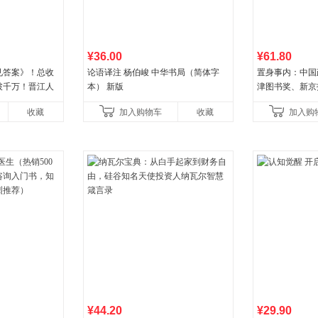
¥36.00
¥61.80
见答案》！总收
论语译注 杨伯峻 中华书局（简体字
置身事内：中国
破千万！晋江人
本） 新版
津图书奖、新京
泪之作！）
作品，罗永浩、
收藏
加入购物车
收藏
加入购
菘、张军、周黎
¥44.20
¥29.90