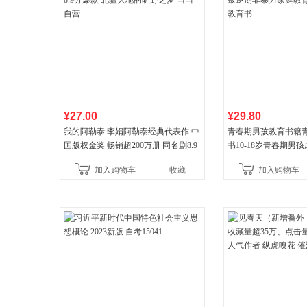
¥27.00
¥29.80
我的阿勒泰 李娟阿勒泰经典代表作 中
青春期男孩教育书籍
国版权金奖 畅销超200万册 同名剧8.9
书10-18岁青春期男
分爆款 北疆大地的旷野之梦 当当自营
逆期非暴力家庭教育
加入购物车
收藏
加入购物车
育书