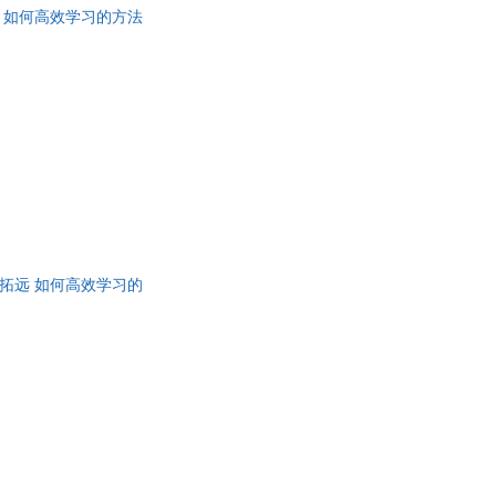
 如何高效学习的方法
具
品
外
品
讯
音
公
器
拓远 如何高效学习的