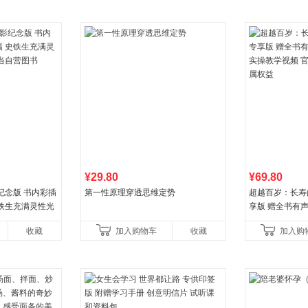
¥29.80
¥69.80
纪念版 书内彩插
第一性原理穿透思维定势
超越百岁：长寿
史铁生充满灵性光
享版 赠全书有
营图书
操教学视频 官
收藏
加入购物车
收藏
加入购
权益