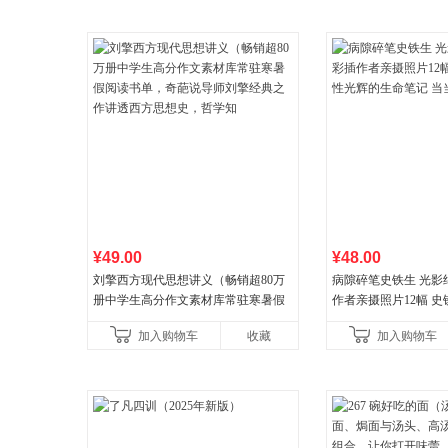
¥49.00
¥48.00
刘擎西方现代思想讲义（畅销超80万
病隙碎笔史铁生 光影
册中学生高分作文素材库常驻寒暑假
作者亲摄照片12幅 
阅读书单，奇葩说导师刘擎经典之作
辉的生命笔记 当当自
加入购物车
收藏
加入购物车
讲透西方思想史，哲学知