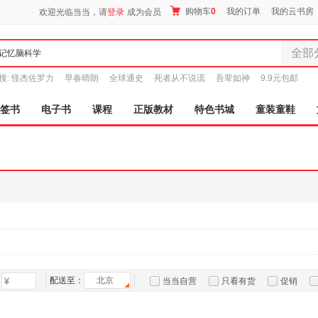
购物车
0
我的订单
我的云书房
欢迎光临当当，请
登录
成为会员
全部
全部分
搜:
怪杰佐罗力
早春晴朗
全球通史
死者从不说谎
吾辈如神
9.9元包邮
尾品汇
图书
签书
电子书
课程
正版教材
特色书城
童装童鞋
电子书
音像
影视
时尚美
母婴用
玩具
孕婴服
童装童
家居日
家具装
配送至：
北京
当当自营
只看有货
促销
服装
特卖
预售
入驻商家
鞋