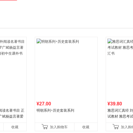
¥27.00
¥39.80
阅读名著书目 正
明朝系列+历史套装系列
雅思词汇真经 刘
广斌杨益言著爱
试教材 雅思考
初中生课外书中
书
收藏
加入购物车
收藏
加入购