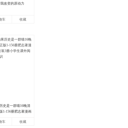
自我改变的原动力
物车
收藏
历史是一群喵16晚清
1-156册肥志著漫画
装3册小学生课外阅读
物车
收藏