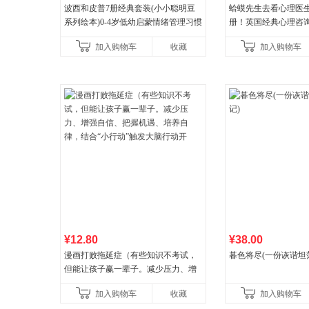
波西和皮普7册经典套装(小小聪明豆
蛤蟆先生去看心理医生
系列绘本)0-4岁低幼启蒙情绪管理习惯
册！英国经典心理咨
养成绘本，引导宝宝认识接纳情绪培
心理学家李松蔚强烈
加入购物车
收藏
加入购物车
养好品质，发现快
¥12.80
¥38.00
漫画打败拖延症（有些知识不考试，
暮色将尽(一份诙谐坦
但能让孩子赢一辈子。减少压力、增
强自信、把握机遇、培养自律，结
加入购物车
收藏
加入购物车
合“小行动”触发大脑行动开