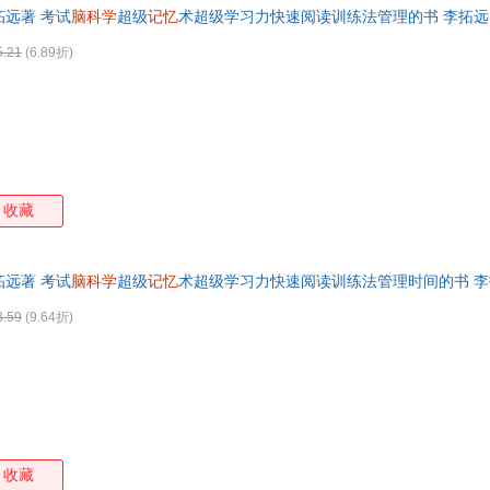
柘远著 考试
脑科学
超级
记忆
术超级学习力快速阅读训练法管理的书 李拓远
箱包皮
发票 请联系在线当当客服
手表饰
5.21
(6.89折)
运动户
汽车用
食品
手机通
数码影
电脑办
收藏
大家电
家用电
柘远著 考试
脑科学
超级
记忆
术超级学习力快速阅读训练法管理时间的书 李
3.59
(9.64折)
收藏