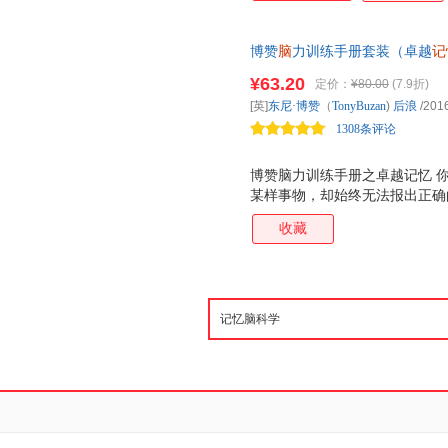
搭建信息的编码 储存 检索系统
学霸，只要学会像训练肌肉一样
博赞
脑
力训练手册套装（卓越
记
知 用想象与联想优化记忆能力的
¥63.20
定价：
¥80.00
(7.9折)
信息的图像式笔记工具；摆脱阅
[英]
东尼·博赞
（
TonyBuzan
)
后浪
/201
效学习系统
1308条评论
博赞脑力训练手册之卓越记忆 
某样事物，却始终无法报出正确
将详细讲解易于掌握的记忆技能
收藏
赛 创始人，东尼 博赞将带领你
对记忆的双重禁锢。本书有机结
《博赞脑力训练手册之快速阅读
简明体量专为学业、工作繁忙人士
赞首创，已成功改变全球2.5亿
IBM、波音公司、惠普公司、
骨文、BBC、沃特 迪斯尼、微
具。出版至今， 思