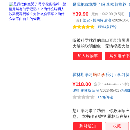
是我把你蠢哭了吗 李松蔚推荐
更容易输？为什么会晕车？为什
¥39.90
定价：
¥42.00
(9.5折)
图书：神经科学家戳破大脑的聪
［英］
迪安
·
博内特
后浪
/2020-10-0
化产物，可实际上它又混乱无序
15914条评论
听被科学耽误的单口喜剧演员讲
大脑的聪明假象，无情揭露大脑
毕此书，你会明白，为什么大脑
加入购物车
购买电子书
出声来！
霍林斯学习
脑科学
系列：学习脑
¥118.00
定价：
¥149.40
(7.9折)
彼得·霍林斯
后浪
/2023-05-01
/
九州
122条评论
想让学习事半功倍，你必须顺应
息。 本书作者彼得 霍林斯在
元的特性出发，提出了一套能够
到货通知
收藏
的边缘系统，就能提升专注力；