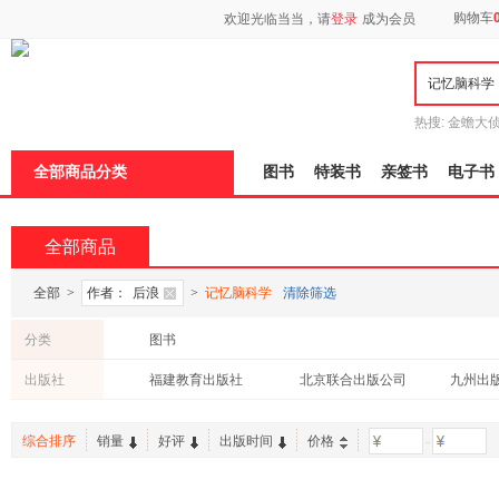
新
购物车
欢迎光临当当，请
登录
成为会员
窗
口
打
开
无
障
热搜:
金蟾大
碍
边带走
耶路
说
全部商品分类
图书
特装书
亲签书
电子书
明
页
面,
按
全部商品
Ctrl
加
波
全部
>
作者：
后浪
>
记忆脑科学
清除筛选
浪
键
分类
图书
打
开
出版社
福建教育出版社
北京联合出版公司
九州出
导
盲
模
综合排序
销量
好评
出版时间
价格
-
式