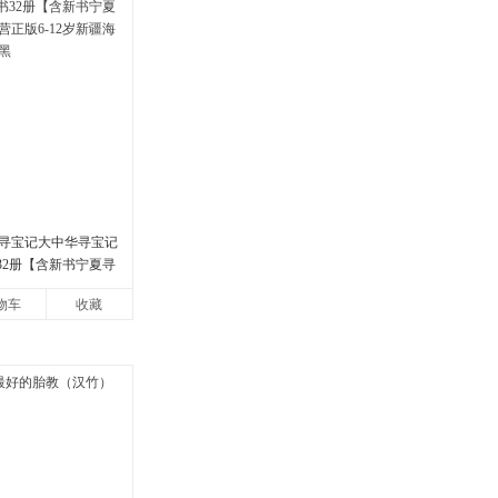
寻宝记大中华寻宝记
书32册【含新书宁夏寻
版6-12岁新疆海南
物车
收藏