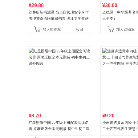
¥29.80
¥30.00
刘楚昕新书泥潭 当当自营现货专享作
道德经（中华经典名著
者印签寄语限量藏书票 漓江文学奖获
三全本）
奖作品 现货充足下单优先发货 当当自
加入购物车
收藏
加入购物车
营
¥8.70
¥9.20
红星照耀中国 八年级上册配套阅读名
漫画讲透黄帝内经 十
著 原著正版全本无删减 初中生初二课
二十四节气养生智慧 
外阅读
一养生图解 皇帝内经