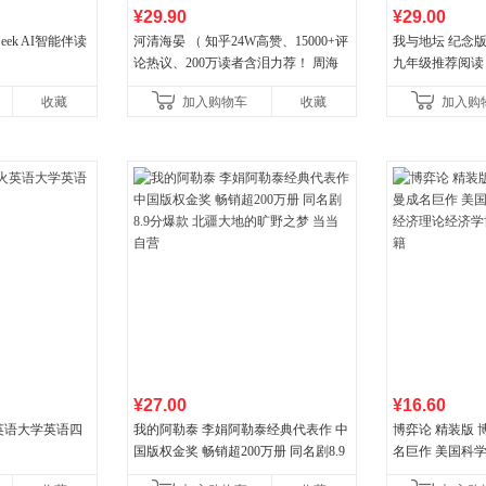
¥29.90
¥29.00
eek AI智能伴读
河清海晏 （ 知乎24W高赞、15000+评
我与地坛 纪念
论热议、200万读者含泪力荐！ 周海
九年级推荐阅读
晏，你去守护世间的海晏河清，我来
收藏
加入购物车
收藏
加入购
守护你！
¥27.00
¥16.60
火英语大学英语四
我的阿勒泰 李娟阿勒泰经典代表作 中
博弈论 精装版
国版权金奖 畅销超200万册 同名剧8.9
名巨作 美国科
分爆款 北疆大地的旷野之梦 当当自营
理论经济学博弈