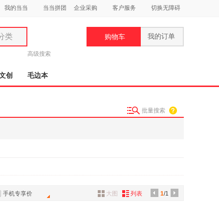
我的当当
当当拼团
企业采购
客户服务
切换无障碍
分类
我的订单
购物车
类
高级搜索
文创
毛边本
批量搜索
妆
品
饰
鞋
用
饰
手机专享价
大图
列表
1
/1