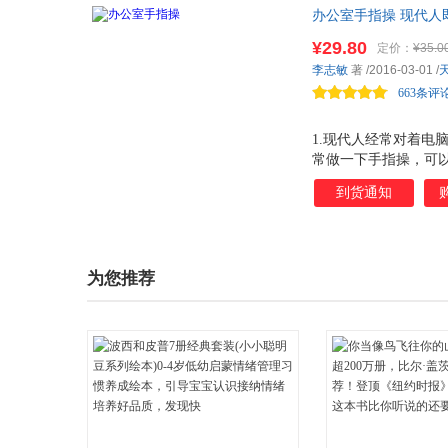
办公室手指操 现代
力，增强免疫力、注
¥29.80
定价：
¥35.0
李志敏
著
/2016-03-01
/
663条评
1.现代人经常对着电
常做一下手指操，可以
脑和心脏。 3.美国
到货通知
身体。 哪怕只是离开
样会让紧张的肌肉放松
有着能够消除疲劳、
其实只要抽出几分钟，
为您推荐