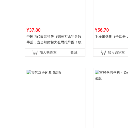
¥37.80
¥56.70
中国历代政治得失（赠三万余字导读
毛泽东选集（全四册，
手册，当当加赠超大张思维导图！钱
穆经典名著，1977年原版授权，岳麓
加入购物车
收藏
加入购物车
书社最新修订！中学生