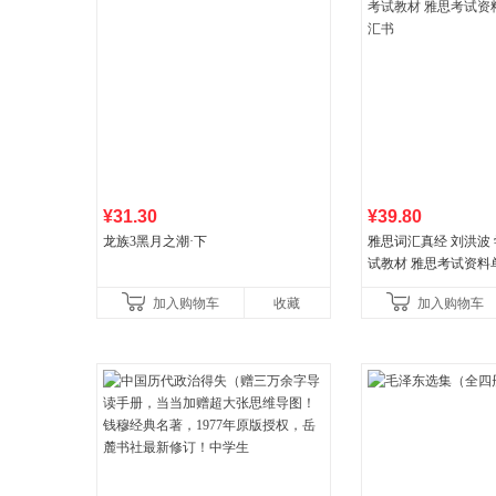
¥31.30
¥39.80
龙族3黑月之潮·下
雅思词汇真经 刘洪波 学
试教材 雅思考试资料
书
加入购物车
收藏
加入购物车