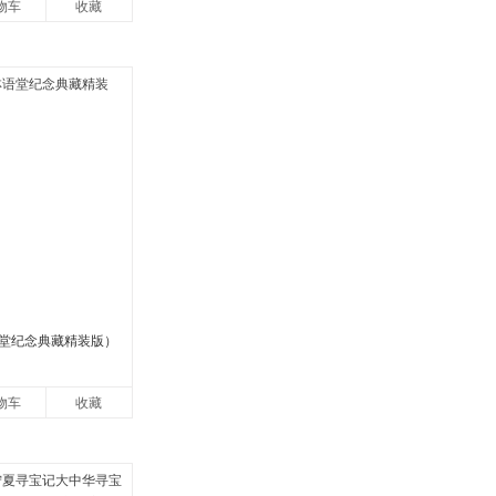
物车
收藏
国青
堂纪念典藏精装版）
物车
收藏