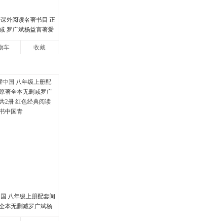
册课外阅读名著书目 正
减 罗广斌杨益言著爱
书籍初中生课外书中
物车
收藏
中国 八年级上册配套阅
全本无删减罗广斌杨
册 红色经典阅读书籍