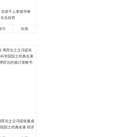
版 百班千人寒假书单
 当当自营
物车
收藏
 博弈论之父冯诺依曼成
学院院士经典名著 经济
论的诡计策略书籍