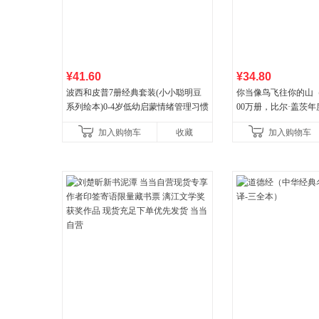
¥41.60
¥34.80
波西和皮普7册经典套装(小小聪明豆
你当像鸟飞往你的山
系列绘本)0-4岁低幼启蒙情绪管理习惯
00万册，比尔·盖茨
养成绘本，引导宝宝认识接纳情绪培
顶《纽约时报》畅销榜
加入购物车
收藏
加入购物车
养好品质，发现快
比你听说的还要