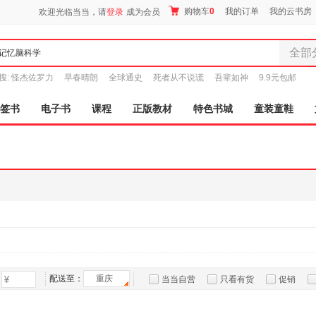
购物车
0
我的订单
我的云书房
欢迎光临当当，请
登录
成为会员
全部
全部分
搜:
怪杰佐罗力
早春晴朗
全球通史
死者从不说谎
吾辈如神
9.9元包邮
尾品汇
图书
签书
电子书
课程
正版教材
特色书城
童装童鞋
电子书
音像
影视
时尚美
母婴用
玩具
孕婴服
童装童
家居日
家具装
配送至：
重庆
当当自营
只看有货
促销
服装
特卖
预售
入驻商家
鞋