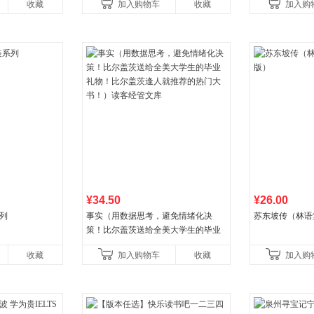
收藏
加入购物车
收藏
加入购
初中生课外书中
¥34.50
¥26.00
列
事实（用数据思考，避免情绪化决
苏东坡传（林语
策！比尔盖茨送给全美大学生的毕业
礼物！比尔盖茨逢人就推荐的热门大
收藏
加入购物车
收藏
加入购
书！）读客经管文库