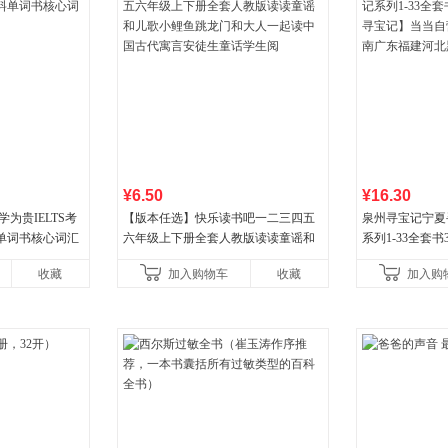
¥6.50
¥16.30
为贵IELTS考
【版本任选】快乐读书吧一二三四五
泉州寻宝记宁夏
单词书核心词汇
六年级上下册全套人教版读读童谣和
系列1-33全套
儿歌小鲤鱼跳龙门和大人一起读中国
宝记】当当自营正
收藏
加入购物车
收藏
加入购
古代寓言安徒生童话学生阅
广东福建河北黑