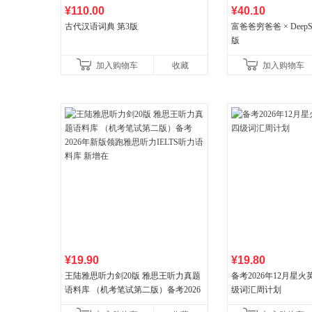
¥110.00
¥40.10
古代汉语词典 第3版
富爸爸穷爸爸 × DeepS
版
加入购物车
收藏
加入购物车
¥19.90
¥19.80
王陆雅思听力剑20版 雅思王听力真题
备考2026年12月星
语料库 （机考笔试第二版）备考2026
级词汇周计划
年新版领跑雅思听力IELTS听力语料库