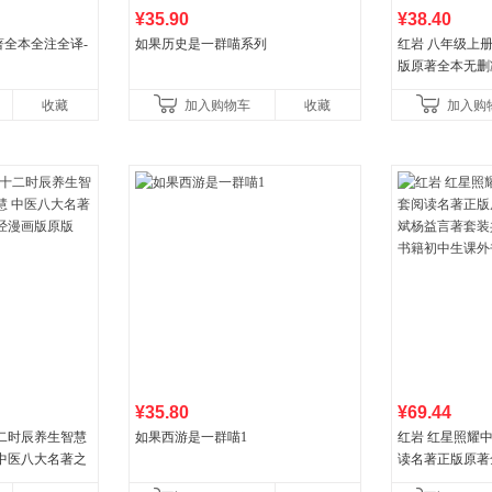
¥35.90
¥38.40
全本全注全译-
如果历史是一群喵系列
红岩 八年级上
版原著全本无删
国主义红色经典
收藏
加入购物车
收藏
加入购
国青年出版社
¥35.80
¥69.44
二时辰养生智慧
如果西游是一群喵1
红岩 红星照耀
中医八大名著之
读名著正版原著
漫画版原版
益言著套装共2