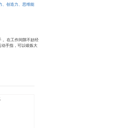
力、创造力、思维能
具
钟，受益一辈子
品
外
品
讯
手 。在工作间隙不妨经
运动手指，可以锻炼大
音
站起来20秒，伸展一下
公
作两小时适宜做做，这
分重要的作用，手指操
器
动找各种各样的理由。