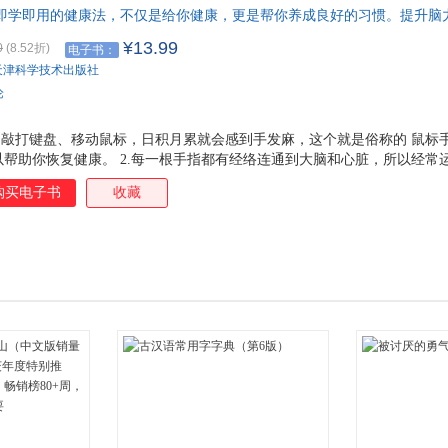
人即学即用的健康法，不仅是给你健康，更是帮你养成良好的习惯。提升脑
箱包皮
意力、记忆力，缓解压力，让你远离痴呆。十指连心，心灵手巧，每天5分
手表饰
¥13.99
0
(8.52折)
电子书：
运动户
天津科学技术出版社
汽车用
论
食品
手机通
脑敲打键盘、移动鼠标，日积月累就会感到手发麻，这个就是俗称的 鼠标
帮助你恢复健康。 2.每一根手指都有经络连通到大脑和心脏，所以经常
数码影
康奈尔大学的人类工程学教授阿兰 霍奇教授建议，打工族应该工作20分钟后
电脑办
购买电子书
收藏
电脑20秒钟，也可以降低疲劳感，加速血液循环。 这套手指健身操每工
大家电
，从而大大提升你的呼吸和身体供氧量。 4.手指对于人的健康起到了十
家用电
减轻精神负担、缓解紧张情绪的神奇功能。我们总是给自己的懒惰、不运
做几个简单的手部小动作就能缓解疲劳。 5.