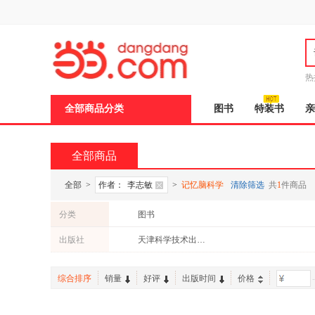
新
窗
口
打
开
无
障
热
碍
说
全部商品分类
图书
特装书
亲
明
页
面,
按
全部商品
Ctrl
加
波
全部
>
作者：
李志敏
>
记忆脑科学
清除筛选
共
1
件商品
浪
键
分类
图书
打
开
出版社
天津科学技术出版社
导
盲
模
综合排序
销量
好评
出版时间
价格
-
式