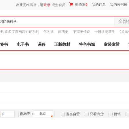
购物车
0
我的订单
我的云书房
欢迎光临当当，请
登录
成为会员
全部
全部分
搜:
多多罗漫画西游记系列
何为道
南明史
不完美传说
十日终焉新生
9.9
尾品汇
图书
签书
电子书
课程
正版教材
特色书城
童装童鞋
电子书
音像
影视
时尚美
母婴用
玩具
孕婴服
童装童
家居日
家具装
配送至：
北京
当当自营
只看有货
促销
服装
特卖
预售
入驻商家
鞋