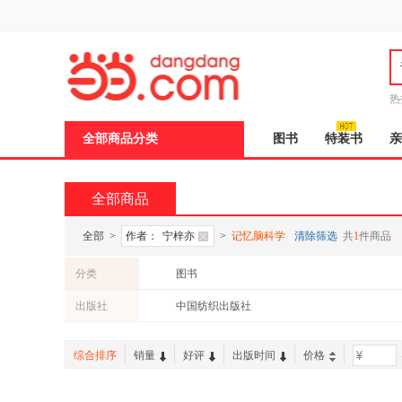
新
窗
口
打
开
无
障
热
碍
说
全部商品分类
图书
特装书
亲
明
页
面,
按
全部商品
Ctrl
加
波
全部
>
作者：
宁梓亦
>
记忆脑科学
清除筛选
共
1
件商品
浪
键
分类
图书
打
开
出版社
中国纺织出版社
导
盲
模
综合排序
销量
好评
出版时间
价格
-
式