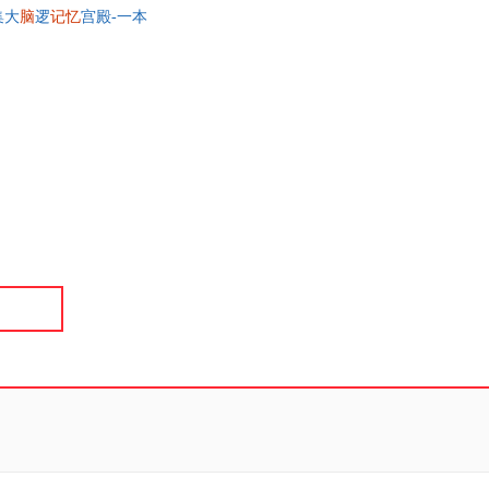
集大
脑
逻
记忆
宫殿-一本
具
幽默育儿早教
品
外
品
讯
音
公
器