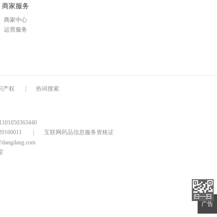
商家服务
商家中心
运营服务
识产权
|
热词搜索
1050363440
160011
|
互联网药品信息服务资格证
@dangdang.com
室
广告