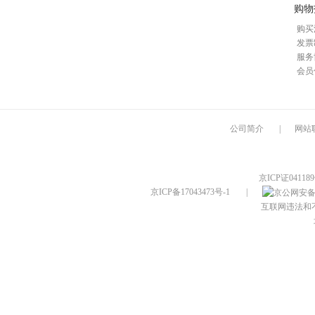
购物
购买
发票
服务
会员
公司简介
|
网站
京ICP证04118
京ICP备17043473号-1
|
互联网违法和不良