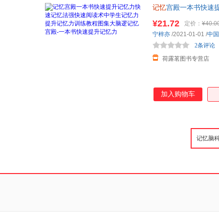
记忆
宫殿一本书快速
书快速提升
记忆
力 
¥21.72
定价：
¥40.0
宁梓亦
/2021-01-01
/
中国
2条评论
荷露茗图书专营店
加入购物车