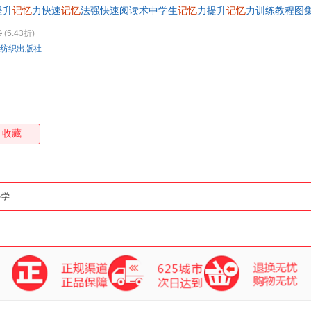
提升
记忆
力快速
记忆
法强快速阅读术中学生
记忆
力提升
记忆
力训练教程图
箱包皮
当当正版心理学历史传记童书中小学用书科普读物自然科学小说文学动漫/
手表饰
0
(5.43折)
运动户
纺织出版社
汽车用
食品
手机通
数码影
电脑办
收藏
大家电
家用电