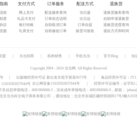
指南
支付方式
订单服务
配送方式
退换货
流程
网上支付
配送服务查询
当日递
退换货服务查询
制度
礼品卡支付
订单状态说明
次日达
自助申请退换货
协议
银行转账
自助取消订单
订单自提
退换货进度查询
优惠
礼券支付
自助修改订单
验货与签收
退款方式和时间
联盟
|
当当招商
|
机构销售
|
手机当当
|
官方Blog
|
知
Copyright 2004 - 2024 当当网. All Rights Reserved
9号
|
出版物经营许可证 新出发京批字第直0673号
|
食品经营许可证：JY1110
京公网安备11010502037644号
|
经营许可证编号：合字B2-20
信息举报电话：4001066666-5，涉未成年举报电话：4001066666-9，邮箱：
jubao
北京当当科文电子商务有限公司
，通信地址：北京市东城区藏经馆胡同17号1幢A103