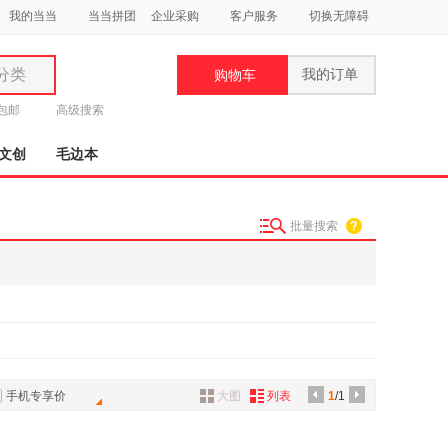
我的当当
当当拼团
企业采购
客户服务
切换无障碍
分类
我的订单
购物车
类
元包邮
高级搜索
文创
毛边本
批量搜索
妆
品
饰
鞋
用
饰
手机专享价
大图
列表
1
/1