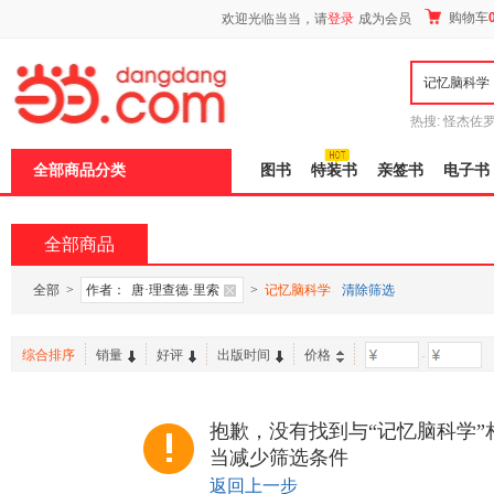
新
购物车
欢迎光临当当，请
登录
成为会员
窗
口
打
开
无
障
热搜:
怪杰佐
碍
谎
吾辈如神
说
全部商品分类
图书
特装书
亲签书
电子书
明
页
面,
按
全部商品
Ctrl
加
波
全部
>
作者：
唐·理查德·里索
>
记忆脑科学
清除筛选
浪
键
打
综合排序
销量
好评
出版时间
价格
-
开
导
盲
模
抱歉，没有找到与“记忆脑科学”
式
当减少筛选条件
返回上一步