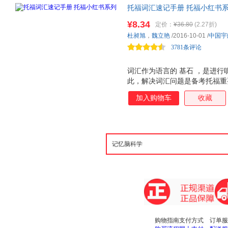
托福词汇速记手册 托福小红书
精准常考释义及其英文释义；附
¥8.34
定价：
¥36.80
(2.27折)
力，加强记忆；附赠网络版词汇
杜昶旭
，
魏立艳
/2016-10-01
/
中国宇
步背词。
3781条评论
词汇作为语言的 基石 ，是进
此，解决词汇问题是备考托福重
地统计了托福实际考试中出现的
加入购物车
收藏
重点。根据每个单词在考试中出
助考生加深对单词的理解和记忆
所附音频，或者利用附赠的网络
碎片化时间，提高学习效率。
购物指南
支付方式
订单服