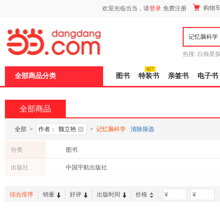
新
购物
欢迎光临当当，请
登录
免费注册
窗
口
打
开
无
障
热搜:
白狼星
碍
师3
重建秦
说
全部商品分类
图书
特装书
亲签书
电子书
明
页
面,
按
全部商品
Ctrl
加
波
全部
>
作者：
魏立艳
>
记忆脑科学
清除筛选
浪
键
分类
图书
打
开
出版社
中国宇航出版社
导
盲
模
综合排序
销量
好评
出版时间
价格
-
式