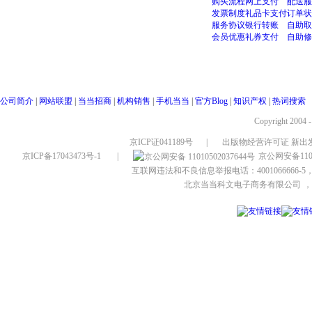
购买流程
网上支付
配送服
发票制度
礼品卡支付
订单状
服务协议
银行转账
自助取
会员优惠
礼券支付
自助修
公司简介
|
网站联盟
|
当当招商
|
机构销售
|
手机当当
|
官方Blog
|
知识产权
|
热词搜索
Copyright 2004 
京ICP证041189号
|
出版物经营许可证 新出发
京ICP备17043473号-1
|
京公网安备1101
互联网违法和不良信息举报电话：4001066666-5，
北京当当科文电子商务有限公司
，