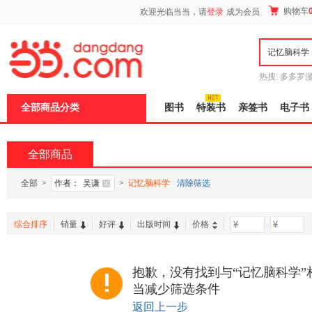
新
购物车
欢迎光临当当，请
登录
成为会员
窗
口
打
开
无
障
热搜:
多多罗
碍
传说
十日终
说
全部商品分类
图书
特装书
亲签书
电子书
明
页
面,
按
全部商品
Ctrl
加
波
全部
>
作者：
吴谦
>
记忆脑科学
清除筛选
浪
键
打
综合排序
销量
好评
出版时间
价格
-
开
导
盲
模
抱歉，没有找到与“记忆脑科学”
式
当减少筛选条件
返回上一步