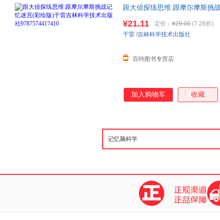
跟大侦探练思维:跟摩尔摩斯挑
9787574417410
¥21.11
定价：
¥29.00
(7.28折)
于雷
/
吉林科学技术出版社
百特图书专营店
加入购物车
收藏