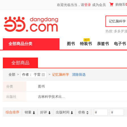
新
购物车
欢迎光临当当，请
登录
成为会员
窗
口
打
开
无
障
热搜:
多多罗
碍
传说
十日终
说
全部商品分类
图书
特装书
亲签书
电子书
明
页
面,
按
全部商品
Ctrl
加
波
全部
>
作者：
于雷
>
记忆脑科学
清除筛选
浪
键
分类
图书
打
开
出版社
吉林科学技术出版社
导
盲
模
综合排序
销量
好评
出版时间
价格
-
式