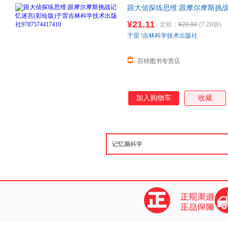
跟大侦探练思维:跟摩尔摩斯挑
9787574417410
¥21.11
定价：
¥29.00
(7.28折)
于雷
/
吉林科学技术出版社
百特图书专营店
加入购物车
收藏