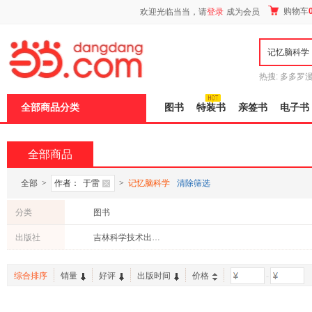
新
购物车
欢迎光临当当，请
登录
成为会员
窗
口
打
开
无
障
热搜:
多多罗
碍
传说
十日终
说
全部商品分类
图书
特装书
亲签书
电子书
明
页
面,
按
全部商品
Ctrl
加
波
全部
>
作者：
于雷
>
记忆脑科学
清除筛选
浪
键
分类
图书
打
开
出版社
吉林科学技术出版社
导
盲
模
综合排序
销量
好评
出版时间
价格
-
式