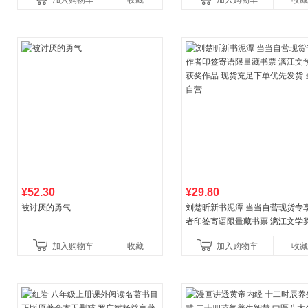
加入购物车
收藏
加入购物车
收藏
养好品质，发现快
比你听说的还要
¥52.30
¥29.80
被讨厌的勇气
刘楚昕新书泥潭 当当自营现货专
者印签寄语限量藏书票 漓江文学
奖作品 现货充足下单优先发货 当
加入购物车
收藏
加入购物车
收藏
营