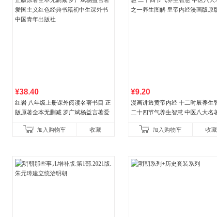
¥38.40
¥9.20
红岩 八年级上册课外阅读名著书目 正
漫画讲透黄帝内经 十二时辰养生
版原著全本无删减 罗广斌杨益言著爱
二十四节气养生智慧 中医八大名
国主义红色经典书籍初中生课外书中
一养生图解 皇帝内经漫画版原版
加入购物车
收藏
加入购物车
收藏
国青年出版社