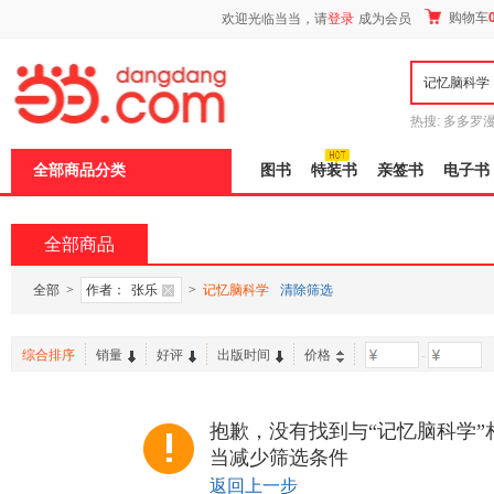
新
购物车
欢迎光临当当，请
登录
成为会员
窗
口
打
开
无
障
热搜:
多多罗
碍
传说
十日终
说
全部商品分类
图书
特装书
亲签书
电子书
明
页
面,
按
全部商品
Ctrl
加
波
全部
>
作者：
张乐
>
记忆脑科学
清除筛选
浪
键
打
综合排序
销量
好评
出版时间
价格
-
开
导
盲
模
抱歉，没有找到与“记忆脑科学”
式
当减少筛选条件
返回上一步