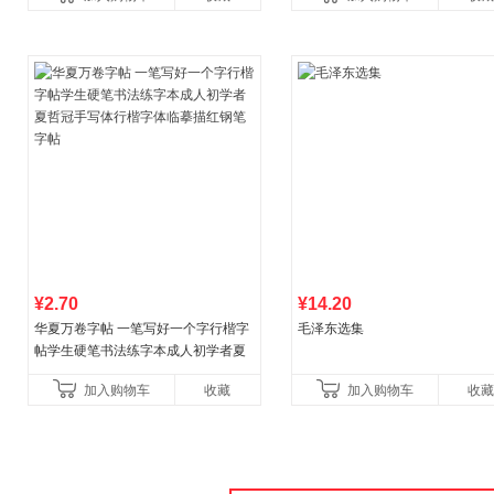
育书
¥2.70
¥14.20
华夏万卷字帖 一笔写好一个字行楷字
毛泽东选集
帖学生硬笔书法练字本成人初学者夏
哲冠手写体行楷字体临摹描红钢笔字
加入购物车
收藏
加入购物车
收藏
帖