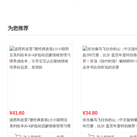
为您推荐
¥41.60
¥34.80
波西和皮普7册经典套装(小小聪明豆
你当像鸟飞往你的山（中文版销量
系列绘本)0-4岁低幼启蒙情绪管理习惯
00万册，比尔·盖茨年度特别推荐
养成绘本，引导宝宝认识接纳情绪培
顶《纽约时报》畅销榜80+周，这