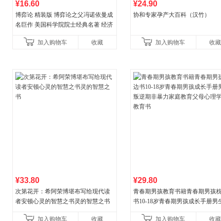
¥16.60
¥24.90
博弈论 精装版 博弈论之父冯诺依曼成
协和专家孕产大百科（汉竹）
名巨作 美国科学院院士经典名著 经济
理论经济学博弈论的诡计策略书籍
加入购物车
收藏
加入购物车
收藏
¥33.80
¥29.80
次第花开：希阿荣博堪布写给现代读
青春期男孩教育书籍青春期男孩
者安顿心灵的智慧之书灵的智慧之书
书10-18岁青春期男孩成长手册男
逆期非暴力家庭教育父母心理学
加入购物车
收藏
加入购物车
收藏