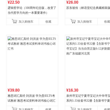
¥22.50
¥26.00
逻辑哲学论（100周年纪念版，改变了
苏东坡传（林语堂纪念典藏精装
当代哲学方向的一本重要著作）
加入购物车
收藏
加入购物车
收藏
¥39.80
¥16.30
雅思词汇真经 刘洪波 学为贵IELTS考
泉州寻宝记宁夏寻宝记大中华寻
试教材 雅思考试资料单词书核心词汇
系列1-33全套书32册【含新书宁
书
宝记】当当自营正版6-12岁新疆
加入购物车
收藏
加入购物车
收藏