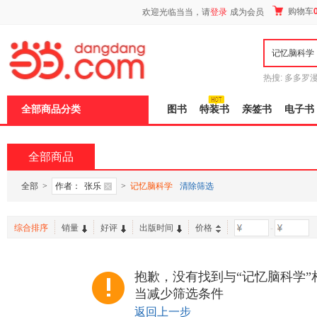
新
购物车
欢迎光临当当，请
登录
成为会员
窗
口
打
开
无
障
热搜:
多多罗
碍
传说
十日终
说
全部商品分类
图书
特装书
亲签书
电子书
明
页
面,
按
全部商品
Ctrl
加
波
全部
>
作者：
张乐
>
记忆脑科学
清除筛选
浪
键
打
综合排序
销量
好评
出版时间
价格
-
开
导
盲
模
抱歉，没有找到与“记忆脑科学”
式
当减少筛选条件
返回上一步