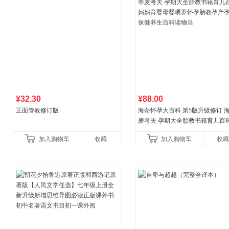
¥32.30
¥88.00
正面管教修订版
海蒂怀孕大百科 第5版升级修订 
麦考夫 孕期大全胎教书籍育儿百科
妈育婴母婴喂养怀孕胎教孕产孕
加入购物车
收藏
加入购物车
收藏
健养生百科读物当