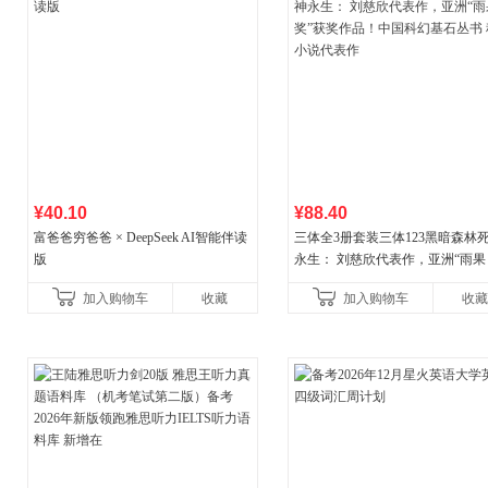
¥40.10
¥88.40
富爸爸穷爸爸 × DeepSeek AI智能伴读
三体全3册套装三体123黑暗森林
版
永生： 刘慈欣代表作，亚洲“雨果
奖”获奖作品！中国科幻基石丛书 
加入购物车
收藏
加入购物车
收藏
小说代表作