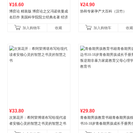
¥16.60
¥24.90
博弈论 精装版 博弈论之父冯诺依曼成
协和专家孕产大百科（汉竹）
名巨作 美国科学院院士经典名著 经济
理论经济学博弈论的诡计策略书籍
加入购物车
收藏
加入购物车
收藏
¥33.80
¥29.80
次第花开：希阿荣博堪布写给现代读
青春期男孩教育书籍青春期男孩
者安顿心灵的智慧之书灵的智慧之书
书10-18岁青春期男孩成长手册男
逆期非暴力家庭教育父母心理学