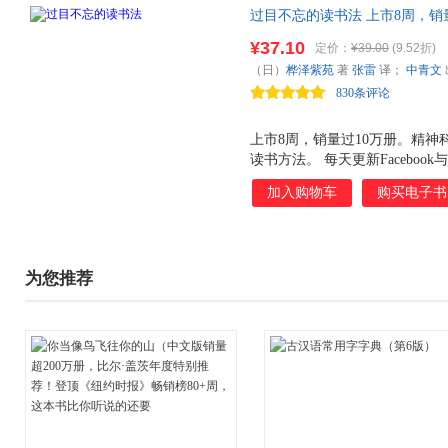
过目不忘的读书法 上市8周，销
记忆读书法
¥37.10
定价：
¥39.00
(9.52折)
（日）
桦泽紫苑
著
张雷
译；
中青文
830条评论
上市8周，销量过10万册。精
读书方法。 每天更新Faceboo
诊，并且每月读30本书，每月
加入购物车
购买电子书
途旅行 之所以能做到常人3倍
识"留在记忆中"的读书方法，
读书法等。 作者首次从精神科
忆读书法，帮助你实现高质量的
为您推荐