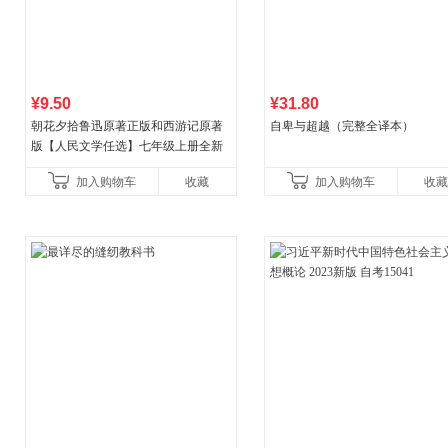
¥9.50
¥31.80
朝花夕拾鲁迅原著正版和西游记原著
自卑与超越（完整全译本）
版【人民文学任选】七年级上册全新
升级新增思维导图必读正版课外书初
加入购物车
收藏
加入购物车
收藏
中名著语文书目初一课外阅