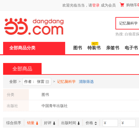
新
购物车
欢迎光临当当，请
登录
成为会员
窗
口
打
开
无
障
热搜:
白狼星
碍
师3
重建秦
说
全部商品分类
图书
特装书
亲签书
电子书
明
页
面,
按
全部商品
Ctrl
加
波
全部
>
作者：
张雷
>
记忆脑科学
清除筛选
浪
键
分类
图书
打
开
出版社
中国青年出版社
导
盲
模
综合排序
销量
好评
出版时间
价格
-
式