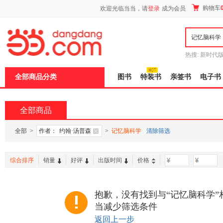
新
购物车
欢迎光临当当，请
登录
成为会员
窗
口
打
开
无
障
热搜:
新时代
碍
有兽焉全集
说
全部商品分类
图书
特装书
亲签书
电子书
明
页
面,
按
全部商品
Ctrl
加
波
全部
>
作者：
约翰·汤普森
>
记忆脑科学
清除筛选
浪
键
打
综合排序
销量
好评
出版时间
价格
-
开
导
盲
模
抱歉，没有找到与“记忆脑科学”
式
当减少筛选条件
返回上一步