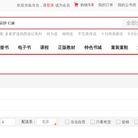
购物车
0
我的订单
我的云书房
欢迎光临当当，请
登录
成为会员
全部
全部分
搜:
多多罗漫画西游记系列
何为道
南明史
不完美传说
十日终焉新生
9.9
尾品汇
图书
签书
电子书
课程
正版教材
特色书城
童装童鞋
电子书
音像
影视
时尚美
母婴用
玩具
孕婴服
童装童
家居日
家具装
配送至：
北京
当当自营
只看有货
促销
服装
特卖
预售
入驻商家
鞋