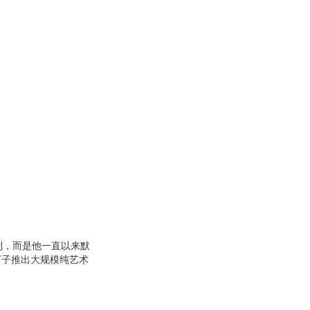
列，而是他一直以来默
下子推出大规模纯艺术
事情。