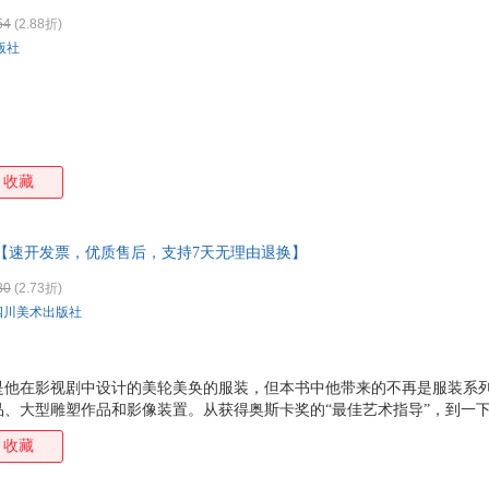
54
(2.88折)
版社
收藏
 【速开发票，优质售后，支持7天无理由退换】
30
(2.73折)
四川美术出版社
是他在影视剧中设计的美轮美奂的服装，但本书中他带来的不再是服装系
品、大型雕塑作品和影像装置。从获得奥斯卡奖的“最佳艺术指导”，到一
成的“转型”在大众眼里不免令人惊讶，但是在他自己看来却是自然而然的
收藏