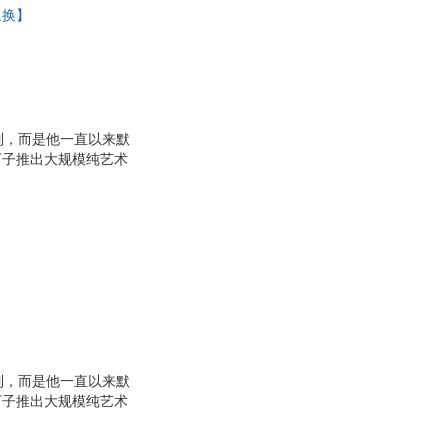
退换】
具
品
外
品
讯
列，而是他一直以来默
下子推出大规模纯艺术
音
事情。
公
器
列，而是他一直以来默
下子推出大规模纯艺术
事情。