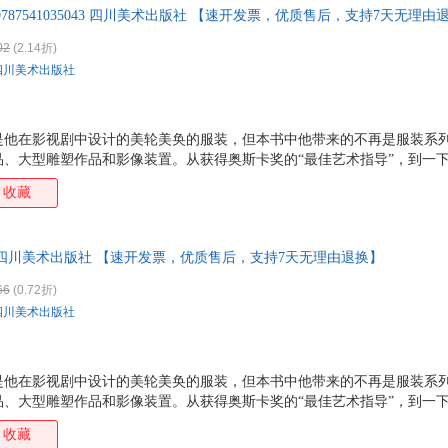
9787541035043 四川美术出版社 【速开发票，优质售后，支持7天无理由
箱包皮
手表饰
02
(2.14折)
运动户
四川美术出版社
汽车用
食品
手机通
是他在影视剧中设计的美轮美奂的服装，但本书中他带来的不再是服装系
品、大型雕塑作品和影像装置。从获得奥斯卡奖的“最佳艺术指导”，到一
数码影
成的“转型”在大众眼里不免令人惊讶，但是在他自己看来却是自然而然的
电脑办
收藏
大家电
家用电
 四川美术出版社 【速开发票，优质售后，支持7天无理由退换】
66
(0.72折)
四川美术出版社
是他在影视剧中设计的美轮美奂的服装，但本书中他带来的不再是服装系
品、大型雕塑作品和影像装置。从获得奥斯卡奖的“最佳艺术指导”，到一
成的“转型”在大众眼里不免令人惊讶，但是在他自己看来却是自然而然的
收藏