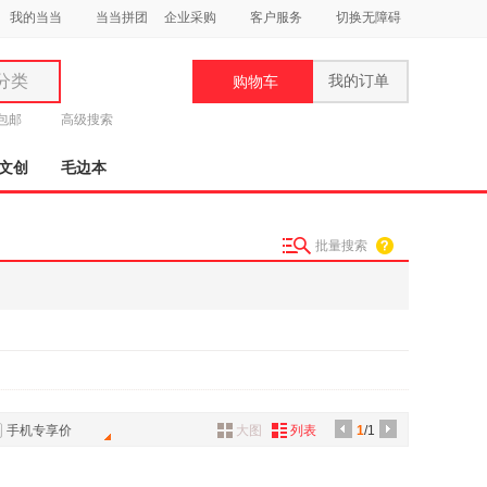
我的当当
当当拼团
企业采购
客户服务
切换无障碍
分类
我的订单
购物车
类
元包邮
高级搜索
文创
毛边本
批量搜索
妆
品
饰
鞋
用
饰
手机专享价
大图
列表
1
/1