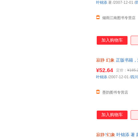
叶锦添
著
/2007-12-01
/
烟雨江南图书专营店
加入购物车
寂静
幻象
正版书籍，
¥52.64
定价：
¥185.
叶锦添
/2007-12-01
/
四川
墨韵图书专营店
加入购物车
寂静
?
幻象
叶锦添 著