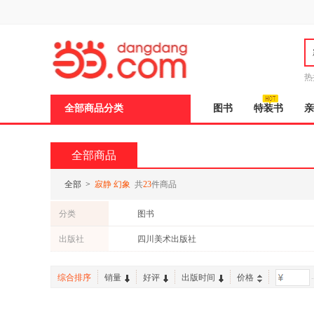
新
窗
口
打
开
无
障
热
碍
说
全部商品分类
图书
特装书
亲
明
页
面,
按
全部商品
Ctrl
加
波
全部
>
寂静 幻象
共
23
件商品
浪
键
分类
图书
打
开
出版社
四川美术出版社
导
盲
模
综合排序
销量
好评
出版时间
价格
-
式