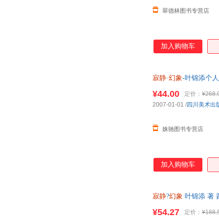
翠德林图书专营店
加入购物车
寂静
·
幻象
-叶锦添个人
¥44.00
定价：
¥268.
2007-01-01
/
四川美术出
姝驰图书专营店
加入购物车
寂静
?
幻象
叶锦添 著
¥54.27
定价：
¥188.