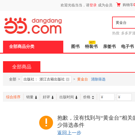
新
购物车
欢迎光临当当，请
登录
成为会员
窗
口
打
开
无
障
热搜:
多多罗
碍
传说
十日终
说
全部商品分类
图书
特装书
亲签书
电子书
明
页
面,
按
全部商品
Ctrl
加
波
全部
>
出版社：
浙江古籍出版社
>
黄金台
清除筛选
浪
键
打
综合排序
销量
好评
出版时间
价格
-
开
导
盲
模
抱歉，没有找到与“黄金台”相关
式
少筛选条件
返回上一步