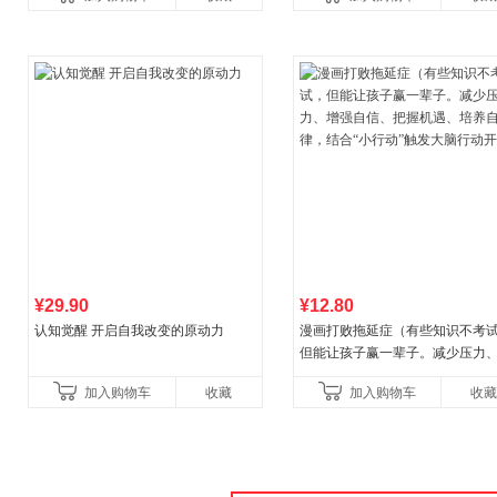
¥29.90
¥12.80
认知觉醒 开启自我改变的原动力
漫画打败拖延症（有些知识不考
但能让孩子赢一辈子。减少压力
强自信、把握机遇、培养自律，
加入购物车
收藏
加入购物车
收藏
合“小行动”触发大脑行动开