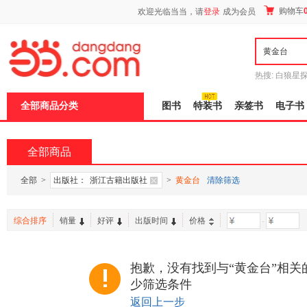
新
购物车
欢迎光临当当，请
登录
成为会员
窗
口
打
开
无
障
热搜:
白狼星
碍
师3
重建秦
说
全部商品分类
图书
特装书
亲签书
电子书
明
页
面,
按
全部商品
Ctrl
加
波
全部
>
出版社：
浙江古籍出版社
>
黄金台
清除筛选
浪
键
打
综合排序
销量
好评
出版时间
价格
-
开
导
盲
模
抱歉，没有找到与“黄金台”相关
式
少筛选条件
返回上一步