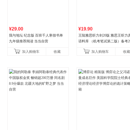
¥29.00
¥19.90
我与地坛 纪念版 百班千人寒假书单
王陆雅思听力剑20版 雅思王听力
九年级推荐阅读 当当自营
语料库 （机考笔试第二版）备考20
年新版领跑雅思听力IELTS听力
加入购物车
收藏
加入购物车
收藏
新增在