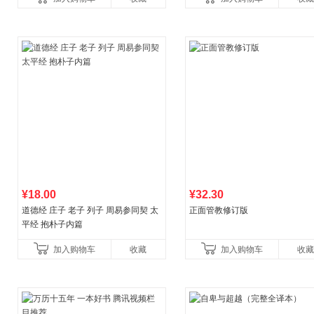
育书
育女孩发育叛逆期
¥18.00
¥32.30
道德经 庄子 老子 列子 周易参同契 太
正面管教修订版
平经 抱朴子内篇
加入购物车
收藏
加入购物车
收藏