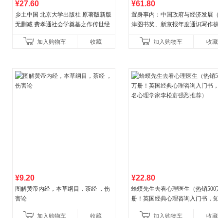
¥27.60
¥61.80
乡土中国 北京大学出版社 原著版新版
置身事内：中国政府与经济发展
无删减 费孝通社会学奠基之作传世经
津图书奖、新京报年度通识写作
典 入选中小学生阅读指导书目 当当自
作品，罗永浩、罗振宇、何帆、
加入购物车
收藏
加入购物车
收藏
营
菘、张军、周黎安、王烁联
¥9.20
¥22.80
图解黄帝内经，本草纲目，茶经 ，伤
蛤蟆先生去看心理医生（热销500
害论
册！英国经典心理咨询入门书，
心理学家李松蔚强烈推荐）
加入购物车
收藏
加入购物车
收藏