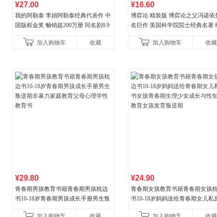
¥27.00
¥16.60
我的阿勒泰 李娟阿勒泰经典代表作 中
博弈论 精装版 博弈论之父冯诺依
国版权金奖 畅销超200万册 同名剧8.9
名巨作 美国科学院院士经典名著 
分爆款 北疆大地的旷野之梦 当当自营
理论经济学博弈论的诡计策略书
加入购物车
收藏
加入购物车
收藏
¥29.80
¥24.90
青春期男孩教育书籍青春期男孩枕边
青春期女孩教育书籍青春期女孩
书10-18岁青春期男孩成长手册男生叛
书10-18岁妈妈送给青春期女儿私
逆期非暴力家庭教育父母心理学性教
女孩青春期生理少女成长与性知
加入购物车
收藏
加入购物车
收藏