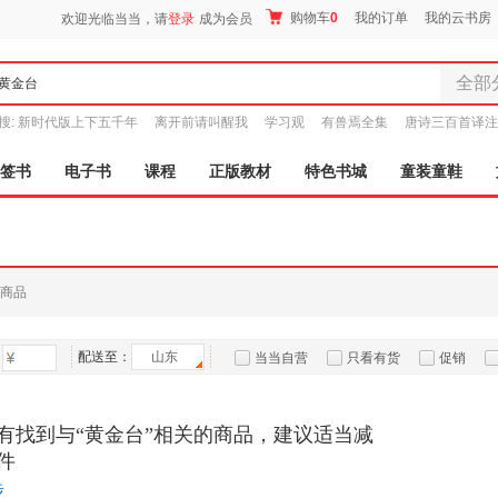
购物车
0
我的订单
我的云书房
欢迎光临当当，请
登录
成为会员
全部
全部分
搜:
新时代版上下五千年
离开前请叫醒我
学习观
有兽焉全集
唐诗三百首译注
尾品汇
图书
签书
电子书
课程
正版教材
特色书城
童装童鞋
电子书
音像
影视
时尚美
商品
母婴用
玩具
配送至：
山东
孕婴服
当当自营
只看有货
促销
童装童
特卖
预售
入驻商家
家居日
有找到与“黄金台”相关的商品，建议适当减
家具装
件
服装
步
鞋