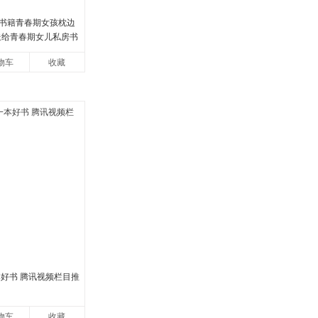
书籍青春期女孩枕边
妈送给青春期女儿私房书
少女成长与性知识教
物车
收藏
期
本好书 腾讯视频栏目推
物车
收藏