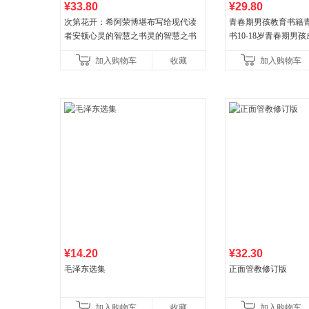
¥33.80
¥29.80
次第花开：希阿荣博堪布写给现代读
青春期男孩教育书籍
者安顿心灵的智慧之书灵的智慧之书
书10-18岁青春期男
逆期非暴力家庭教育
加入购物车
收藏
加入购物车
育书
¥14.20
¥32.30
毛泽东选集
正面管教修订版
加入购物车
收藏
加入购物车