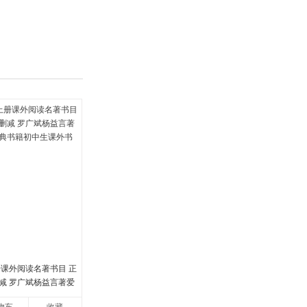
具
品
外
品
讯
音
公
器
册课外阅读名著书目 正
减 罗广斌杨益言著爱
书籍初中生课外书中