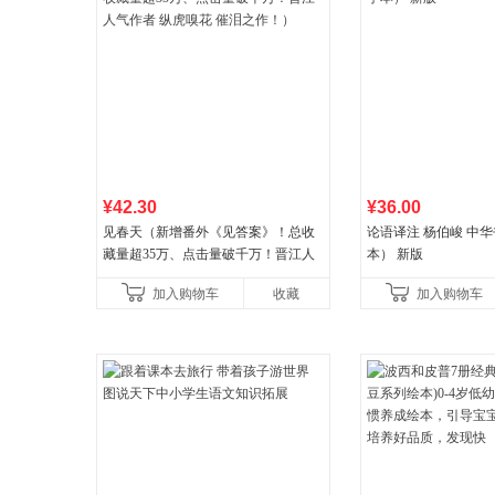
¥42.30
¥36.00
见春天（新增番外《见答案》！总收
论语译注 杨伯峻 中
藏量超35万、点击量破千万！晋江人
本） 新版
气作者 纵虎嗅花 催泪之作！）
加入购物车
收藏
加入购物车