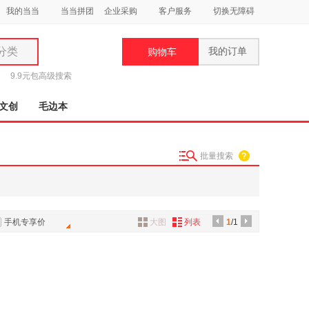
我的当当
当当拼团
企业采购
客户服务
切换无障碍
分类
我的订单
购物车
类
9.9元包
高级搜索
文创
毛边本
批量搜索
妆
品
饰
手机专享价
大图
列表
1
/1
鞋
用
饰