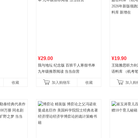
¥29.00
¥19.90
我与地坛 纪念版 百班千人寒假书单
王陆雅思听力剑
九年级推荐阅读 当当自营
语料库 （机考笔
年新版领跑雅思听
收藏
加入购物车
收藏
加入购
新增在