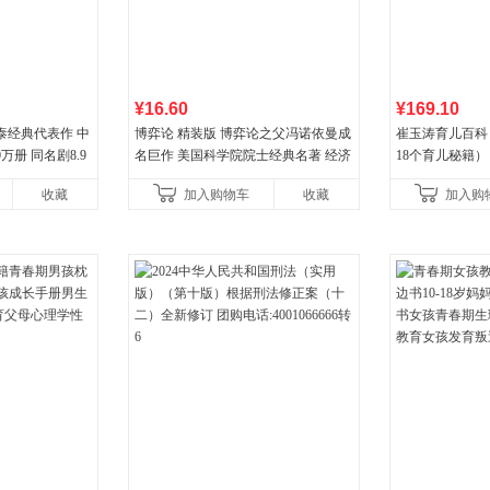
¥16.60
¥169.10
泰经典代表作 中
博弈论 精装版 博弈论之父冯诺依曼成
崔玉涛育儿百科
万册 同名剧8.9
名巨作 美国科学院院士经典名著 经济
18个育儿秘籍）
野之梦 当当自营
理论经济学博弈论的诡计策略书籍
收藏
加入购物车
收藏
加入购