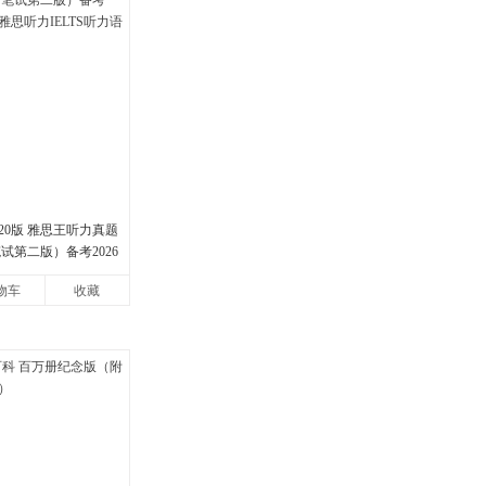
20版 雅思王听力真题
试第二版）备考2026
力IELTS听力语料库
物车
收藏