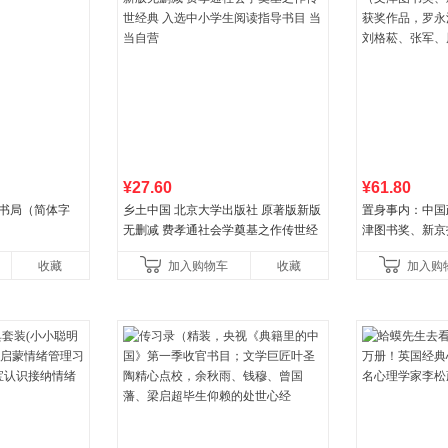
¥27.60
¥61.80
华书局（简体字
乡土中国 北京大学出版社 原著版新版
置身事内：中国
无删减 费孝通社会学奠基之作传世经
津图书奖、新京
典 入选中小学生阅读指导书目 当当自
作品，罗永浩、
收藏
加入购物车
收藏
加入购
营
菘、张军、周黎