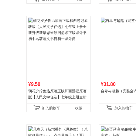
¥9.50
¥31.80
朝花夕拾鲁迅原著正版和西游记原著
自卑与超越（完整全
版【人民文学任选】七年级上册全新
升级新增思维导图必读正版课外书初
加入购物车
收藏
加入购物车
中名著语文书目初一课外阅