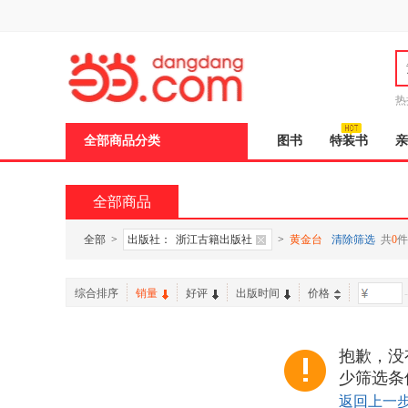
新
窗
口
打
开
无
障
热
碍
邮
说
全部商品分类
图书
特装书
亲
明
页
面,
按
全部商品
Ctrl
加
波
全部
>
出版社：
浙江古籍出版社
>
黄金台
清除筛选
共
0
件
浪
键
打
综合排序
销量
好评
出版时间
价格
-
开
导
盲
模
抱歉，没
式
少筛选条
返回上一