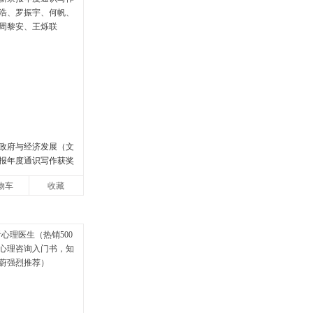
政府与经济发展（文
报年度通识写作获奖
罗振宇、何帆、刘格
物车
收藏
安、王烁联