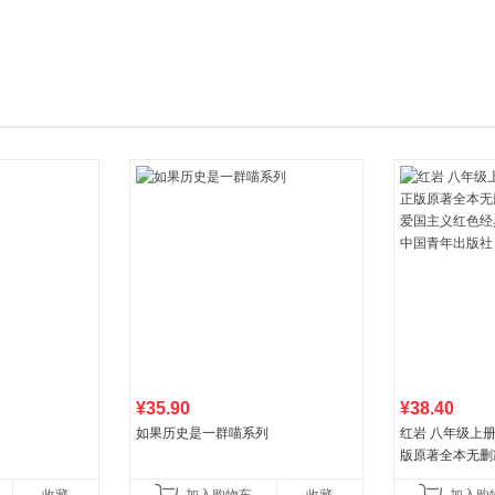
箱包皮
手表饰
运动户
汽车用
食品
手机通
数码影
电脑办
大家电
家用电
¥35.90
¥38.40
如果历史是一群喵系列
红岩 八年级上
版原著全本无删
国主义红色经典