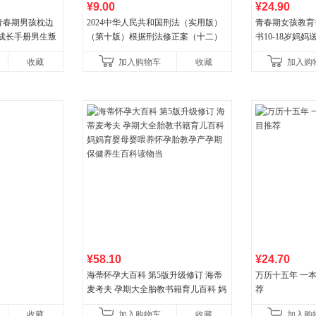
¥9.00
¥24.90
青春期男孩枕边
2024中华人民共和国刑法（实用版）
青春期女孩教育
孩成长手册男生叛
（第十版）根据刑法修正案（十二）
书10-18岁妈
父母心理学性教
全新修订 团购电话:4001066666转6
女孩青春期生理
收藏
加入购物车
收藏
加入购
育女孩发育叛逆
¥58.10
¥24.70
海蒂怀孕大百科 第5版升级修订 海蒂
万历十五年 一
麦考夫 孕期大全胎教书籍育儿百科 妈
荐
妈育婴母婴喂养怀孕胎教孕产孕期保
收藏
加入购物车
收藏
加入购