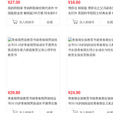
¥27.00
¥16.60
我的阿勒泰 李娟阿勒泰经典代表作 中
博弈论 精装版 博弈论之父冯诺依
国版权金奖 畅销超200万册 同名剧8.9
名巨作 美国科学院院士经典名著 
分爆款 北疆大地的旷野之梦 当当自营
理论经济学博弈论的诡计策略书
加入购物车
收藏
加入购物车
收藏
¥29.80
¥24.90
青春期男孩教育书籍青春期男孩枕边
青春期女孩教育书籍青春期女孩
书10-18岁青春期男孩成长手册男生叛
书10-18岁妈妈送给青春期女儿私
逆期非暴力家庭教育父母心理学性教
女孩青春期生理少女成长与性知
加入购物车
收藏
加入购物车
收藏