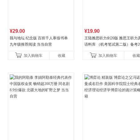
¥29.00
¥19.90
我与地坛 纪念版 百班千人寒假书单
王陆雅思听力剑20版 雅思王听力
九年级推荐阅读 当当自营
语料库 （机考笔试第二版）备考20
年新版领跑雅思听力IELTS听力
加入购物车
收藏
加入购物车
收藏
新增在