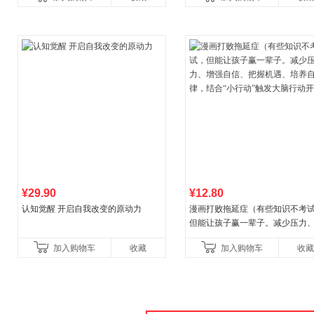
¥29.90
¥12.80
认知觉醒 开启自我改变的原动力
漫画打败拖延症（有些知识不考
但能让孩子赢一辈子。减少压力
强自信、把握机遇、培养自律，
加入购物车
收藏
加入购物车
收藏
合“小行动”触发大脑行动开