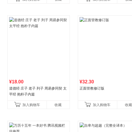
育书
育女孩发育叛逆期
¥18.00
¥32.30
道德经 庄子 老子 列子 周易参同契 太
正面管教修订版
平经 抱朴子内篇
加入购物车
收藏
加入购物车
收藏