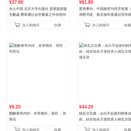
¥27.60
¥61.80
乡土中国 北京大学出版社 原著版新版
置身事内：中国政府与经济发展
无删减 费孝通社会学奠基之作传世经
津图书奖、新京报年度通识写作
典 入选中小学生阅读指导书目 当当自
作品，罗永浩、罗振宇、何帆、
加入购物车
收藏
加入购物车
收藏
营
菘、张军、周黎安、王烁联
¥9.20
¥44.20
图解黄帝内经，本草纲目，茶经 ，伤
纳瓦尔宝典：从白手起家到财务
害论
由，硅谷知名天使投资人纳瓦尔
箴言录
加入购物车
收藏
加入购物车
收藏