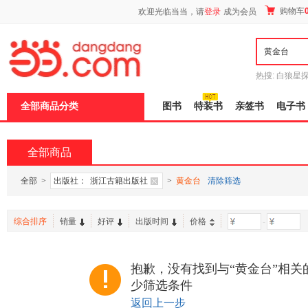
新
购物车
欢迎光临当当，请
登录
成为会员
窗
口
打
开
无
障
热搜:
白狼星
碍
师3
重建秦
说
全部商品分类
图书
特装书
亲签书
电子书
明
页
面,
按
全部商品
Ctrl
加
波
全部
>
出版社：
浙江古籍出版社
>
黄金台
清除筛选
浪
键
打
综合排序
销量
好评
出版时间
价格
-
开
导
盲
模
抱歉，没有找到与“黄金台”相关
式
少筛选条件
返回上一步