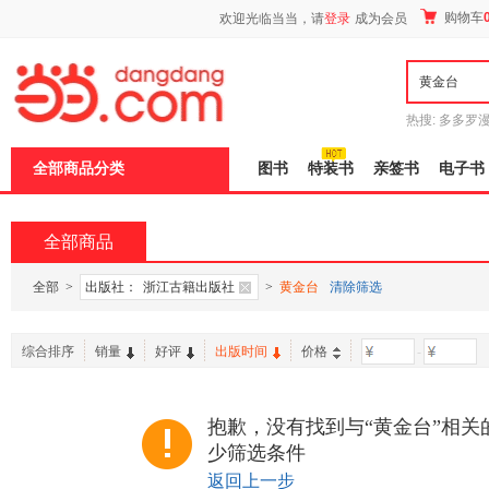
新
购物车
欢迎光临当当，请
登录
成为会员
窗
口
打
开
无
障
热搜:
多多罗
碍
传说
十日终
说
全部商品分类
图书
特装书
亲签书
电子书
明
页
面,
按
全部商品
Ctrl
加
波
全部
>
出版社：
浙江古籍出版社
>
黄金台
清除筛选
浪
键
打
综合排序
销量
好评
出版时间
价格
-
开
导
盲
模
抱歉，没有找到与“黄金台”相关
式
少筛选条件
返回上一步