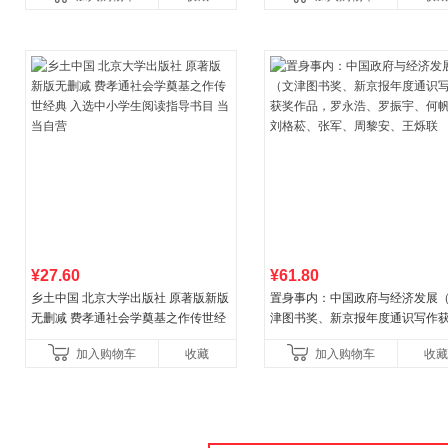
¥27.60
¥61.80
乡土中国 北京大学出版社 原著版新版
置身事内：中国政府与经济发展
无删减 费孝通社会学奠基之作传世经
津图书奖、新京报年度通识写作
典 入选中小学生阅读指导书目 当当自
作品，罗永浩、罗振宇、何帆、
加入购物车
收藏
加入购物车
收藏
营
菘、张军、周黎安、王烁联