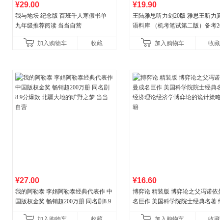
¥29.00
¥19.90
我与地坛 纪念版 百班千人寒假书单
王陆雅思听力剑20版 雅思王听力
九年级推荐阅读 当当自营
语料库 （机考笔试第二版）备考20
年新版领跑雅思听力IELTS听力
加入购物车
收藏
加入购物车
收藏
新增在
¥27.00
¥16.60
我的阿勒泰 李娟阿勒泰经典代表作 中
博弈论 精装版 博弈论之父冯诺依
国版权金奖 畅销超200万册 同名剧8.9
名巨作 美国科学院院士经典名著 
分爆款 北疆大地的旷野之梦 当当自营
理论经济学博弈论的诡计策略书
加入购物车
收藏
加入购物车
收藏