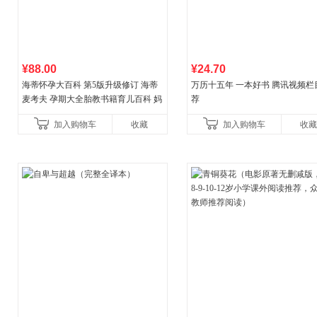
¥88.00
¥24.70
海蒂怀孕大百科 第5版升级修订 海蒂
万历十五年 一本好书 腾讯视频栏
麦考夫 孕期大全胎教书籍育儿百科 妈
荐
妈育婴母婴喂养怀孕胎教孕产孕期保
加入购物车
收藏
加入购物车
收藏
健养生百科读物当