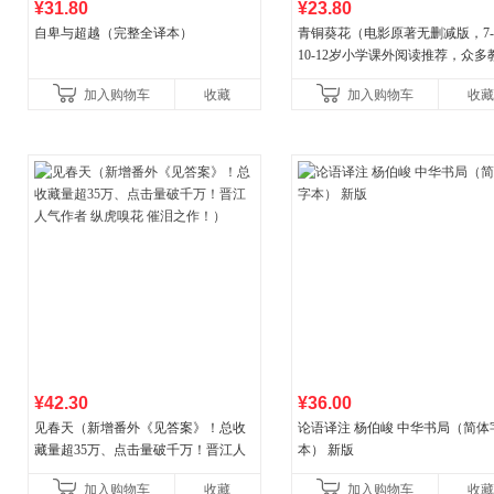
¥31.80
¥23.80
自卑与超越（完整全译本）
青铜葵花（电影原著无删减版，7-8
10-12岁小学课外阅读推荐，众多
推荐阅读）
加入购物车
收藏
加入购物车
收藏
¥42.30
¥36.00
见春天（新增番外《见答案》！总收
论语译注 杨伯峻 中华书局（简体
藏量超35万、点击量破千万！晋江人
本） 新版
气作者 纵虎嗅花 催泪之作！）
加入购物车
收藏
加入购物车
收藏