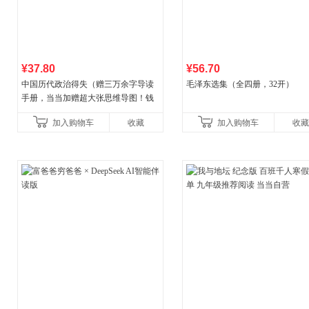
¥37.80
¥56.70
中国历代政治得失（赠三万余字导读
毛泽东选集（全四册，32开）
手册，当当加赠超大张思维导图！钱
穆经典名著，1977年原版授权，岳麓
加入购物车
收藏
加入购物车
收藏
书社最新修订！中学生