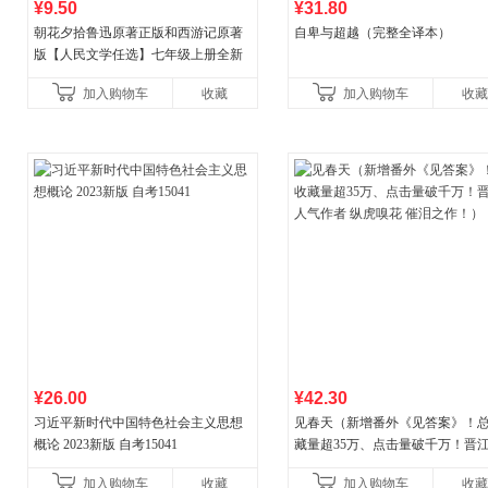
¥9.50
¥31.80
朝花夕拾鲁迅原著正版和西游记原著
自卑与超越（完整全译本）
版【人民文学任选】七年级上册全新
升级新增思维导图必读正版课外书初
加入购物车
收藏
加入购物车
收藏
中名著语文书目初一课外阅
¥26.00
¥42.30
习近平新时代中国特色社会主义思想
见春天（新增番外《见答案》！
概论 2023新版 自考15041
藏量超35万、点击量破千万！晋
气作者 纵虎嗅花 催泪之作！）
加入购物车
收藏
加入购物车
收藏