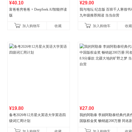
¥40.10
¥29.00
富爸爸穷爸爸 × DeepSeek AI智能伴读
我与地坛 纪念版 百班千人寒假书
版
九年级推荐阅读 当当自营
加入购物车
收藏
加入购物车
收藏
¥19.80
¥27.00
备考2026年12月星火英语大学英语四
我的阿勒泰 李娟阿勒泰经典代表作
级词汇周计划
国版权金奖 畅销超200万册 同名剧8
分爆款 北疆大地的旷野之梦 当当
加入购物车
收藏
加入购物车
收藏