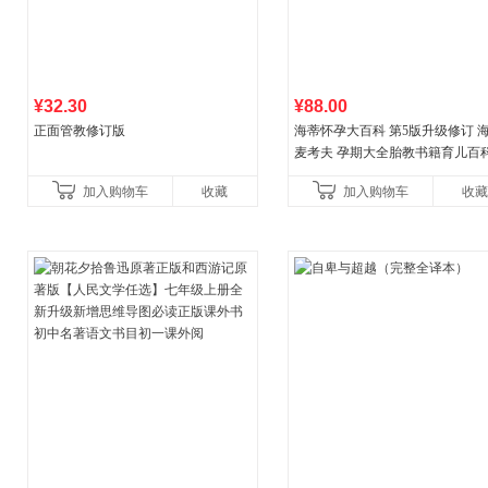
¥32.30
¥88.00
正面管教修订版
海蒂怀孕大百科 第5版升级修订 
麦考夫 孕期大全胎教书籍育儿百科
妈育婴母婴喂养怀孕胎教孕产孕
加入购物车
收藏
加入购物车
收藏
健养生百科读物当