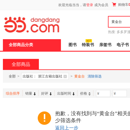
新
购物车
欢迎光临当当，请
登录
成为会员
窗
口
打
开
无
障
热搜:
多多罗
碍
传说
十日终
说
全部商品分类
图书
特装书
亲签书
电子书
明
页
面,
按
全部商品
Ctrl
加
波
全部
>
出版社：
浙江古籍出版社
>
黄金台
清除筛选
浪
键
打
综合排序
销量
好评
出版时间
价格
-
开
导
盲
模
抱歉，没有找到与“黄金台”相关
式
少筛选条件
返回上一步