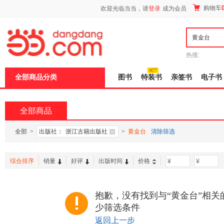
新
购物车
欢迎光临当当，请
登录
成为会员
窗
口
打
开
无
障
热搜:
碍
说
全部商品分类
图书
特装书
亲签书
电子书
明
页
面,
按
全部商品
Ctrl
加
波
全部
>
出版社：
浙江古籍出版社
>
黄金台
清除筛选
浪
键
打
综合排序
销量
好评
出版时间
价格
-
开
导
盲
模
抱歉，没有找到与“黄金台”相关
式
少筛选条件
返回上一步