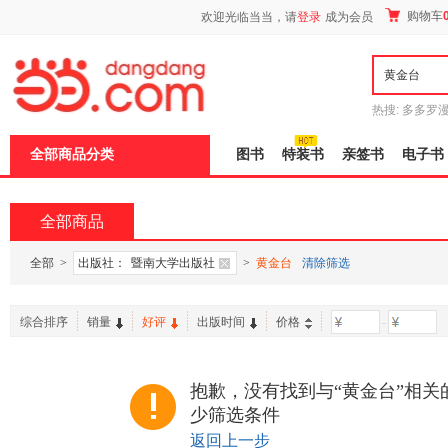
新
购物车
欢迎光临当当，请
登录
成为会员
窗
口
打
开
无
障
热搜:
多多罗
碍
传说
十日终
说
全部商品分类
图书
特装书
亲签书
电子书
明
页
面,
按
全部商品
Ctrl
加
波
全部
>
出版社：
暨南大学出版社
>
黄金台
清除筛选
浪
键
打
综合排序
销量
好评
出版时间
价格
-
开
导
盲
模
抱歉，没有找到与“黄金台”相关
式
少筛选条件
返回上一步