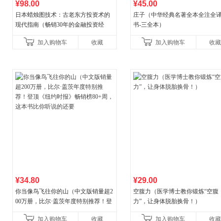
¥98.00
¥45.00
日本蜡烛图技术：古老东方投资术的
庄子（中华经典名著全本全注全
现代指南（畅销30年的金融投资经
书-三全本）
典！《华尔街日报》《洛杉矶时报》
加入购物车
收藏
加入购物车
收藏
《财富》重磅推荐！知名金
¥34.80
¥29.00
你当像鸟飞往你的山（中文版销量超2
空腹力（医学博士教你锻炼“空腹
00万册，比尔·盖茨年度特别推荐！登
力”，让身体脱胎换骨！）
顶《纽约时报》畅销榜80+周，这本书
加入购物车
收藏
加入购物车
收藏