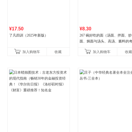
¥17.50
¥8.30
了凡四训（2025年新版）
267 碗好吃的面（汤面、拌面、炒
面、焗面与汤头、高汤、酱料的
组合，让你打开味蕾，感受面条
加入购物车
收藏
加入购物车
收藏
妙滋味！令人无法抗拒的