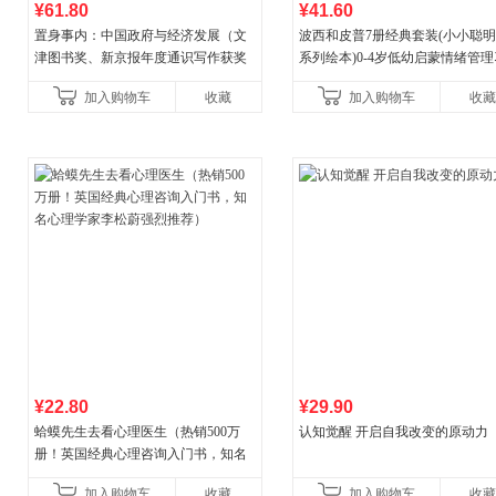
¥61.80
¥41.60
置身事内：中国政府与经济发展（文
波西和皮普7册经典套装(小小聪
津图书奖、新京报年度通识写作获奖
系列绘本)0-4岁低幼启蒙情绪管
作品，罗永浩、罗振宇、何帆、刘格
养成绘本，引导宝宝认识接纳情
加入购物车
收藏
加入购物车
收藏
菘、张军、周黎安、王烁联
养好品质，发现快
¥22.80
¥29.90
蛤蟆先生去看心理医生（热销500万
认知觉醒 开启自我改变的原动力
册！英国经典心理咨询入门书，知名
心理学家李松蔚强烈推荐）
加入购物车
收藏
加入购物车
收藏