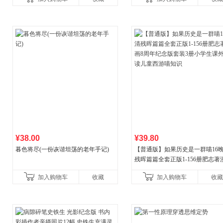
¥38.00
¥39.80
暮色将尽(一份诙谐坦荡的老年手记)
【普通版】如果历史是一群喵16
残晖篇篇全套正版1-156册肥志著
8周年纪念版套装3册小学生课外
加入购物车
收藏
加入购物车
收藏
儿童西游喵知识