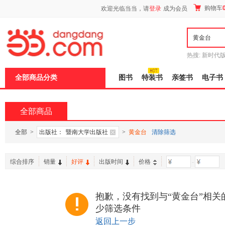
新
购物车
欢迎光临当当，请
登录
成为会员
窗
口
打
开
无
障
热搜:
新时代
碍
有兽焉全集
说
全部商品分类
图书
特装书
亲签书
电子书
明
页
面,
按
全部商品
Ctrl
加
波
全部
>
出版社：
暨南大学出版社
>
黄金台
清除筛选
浪
键
打
综合排序
销量
好评
出版时间
价格
-
开
导
盲
模
抱歉，没有找到与“黄金台”相关
式
少筛选条件
返回上一步