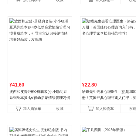
加入购物车
收藏
加入购物车
收藏
¥41.60
¥22.80
波西和皮普7册经典套装(小小聪明豆
蛤蟆先生去看心理医生（热销500
系列绘本)0-4岁低幼启蒙情绪管理习惯
册！英国经典心理咨询入门书，
养成绘本，引导宝宝认识接纳情绪培
心理学家李松蔚强烈推荐）
加入购物车
收藏
加入购物车
收藏
养好品质，发现快