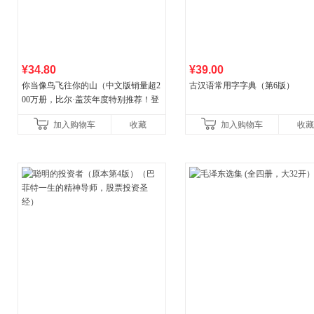
¥34.80
¥39.00
你当像鸟飞往你的山（中文版销量超2
古汉语常用字字典（第6版）
00万册，比尔·盖茨年度特别推荐！登
顶《纽约时报》畅销榜80+周，这本书
加入购物车
收藏
加入购物车
收藏
比你听说的还要