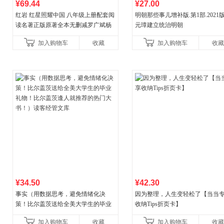
¥69.44
¥27.00
红岩 红星照耀中国 八年级上册配套阅
明朝那些事儿增补版.第1部.2021版
读名著正版原著全本无删减罗广斌杨
元璋建立统治明朝
益言著套装共2册 红色经典阅读书籍
加入购物车
收藏
加入购物车
收藏
初中生课外书中国青
¥34.50
¥42.30
事实（用数据思考，避免情绪化决
因为整理，人生变轻松了【当当
策！比尔盖茨送给全美大学生的毕业
收纳Tips折页卡】
礼物！比尔盖茨逢人就推荐的热门大
加入购物车
收藏
加入购物车
收藏