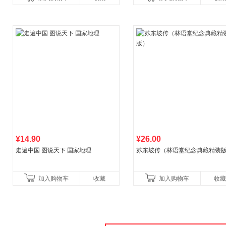
书！）读客经管文库
¥14.90
¥26.00
走遍中国 图说天下 国家地理
苏东坡传（林语堂纪念典藏精装
加入购物车
收藏
加入购物车
收藏