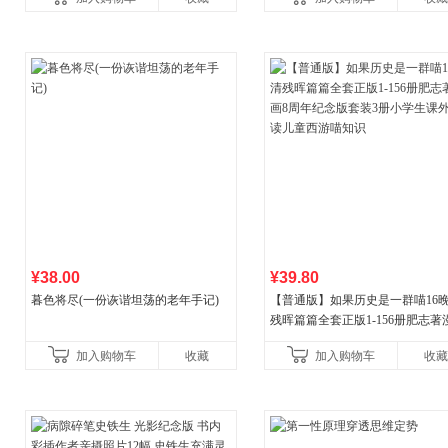
¥38.00
¥39.80
暮色将尽(一份诙谐坦荡的老年手记)
【普通版】如果历史是一群喵16
残晖篇篇全套正版1-156册肥志著
8周年纪念版套装3册小学生课外
加入购物车
收藏
加入购物车
收藏
儿童西游喵知识