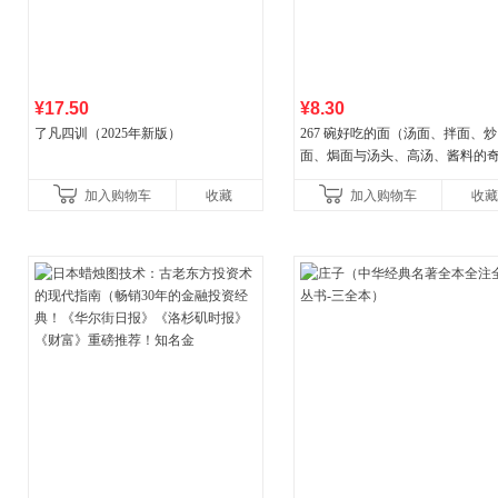
¥17.50
¥8.30
了凡四训（2025年新版）
267 碗好吃的面（汤面、拌面、炒
面、焗面与汤头、高汤、酱料的
组合，让你打开味蕾，感受面条
加入购物车
收藏
加入购物车
收藏
妙滋味！令人无法抗拒的