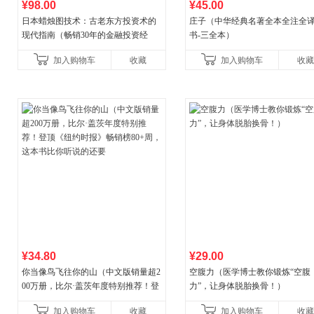
¥98.00
¥45.00
日本蜡烛图技术：古老东方投资术的
庄子（中华经典名著全本全注全
现代指南（畅销30年的金融投资经
书-三全本）
典！《华尔街日报》《洛杉矶时报》
加入购物车
收藏
加入购物车
收藏
《财富》重磅推荐！知名金
¥34.80
¥29.00
你当像鸟飞往你的山（中文版销量超2
空腹力（医学博士教你锻炼“空腹
00万册，比尔·盖茨年度特别推荐！登
力”，让身体脱胎换骨！）
顶《纽约时报》畅销榜80+周，这本书
加入购物车
收藏
加入购物车
收藏