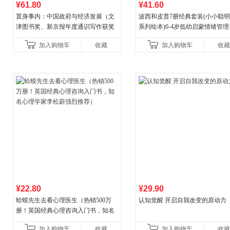
¥61.80
¥41.60
置身事内：中国政府与经济发展（文
波西和皮普7册经典套装(小小聪
津图书奖、新京报年度通识写作获奖
系列绘本)0-4岁低幼启蒙情绪管
作品，罗永浩、罗振宇、何帆、刘格
养成绘本，引导宝宝认识接纳情
加入购物车
收藏
加入购物车
收藏
菘、张军、周黎安、王烁联
养好品质，发现快
¥22.80
¥29.90
蛤蟆先生去看心理医生（热销500万
认知觉醒 开启自我改变的原动力
册！英国经典心理咨询入门书，知名
心理学家李松蔚强烈推荐）
加入购物车
收藏
加入购物车
收藏