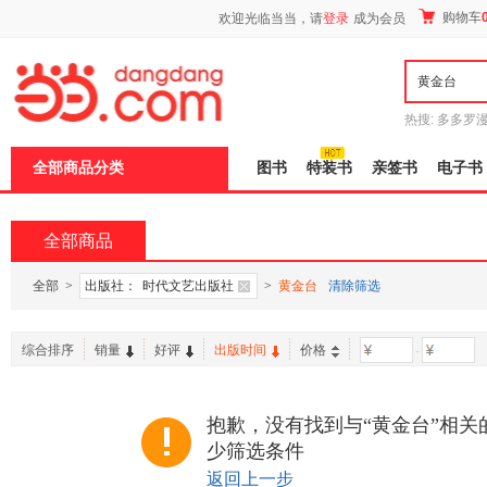
新
购物车
欢迎光临当当，请
登录
成为会员
窗
口
打
开
无
障
热搜:
多多罗
碍
传说
十日终
说
全部商品分类
图书
特装书
亲签书
电子书
明
页
面,
按
全部商品
Ctrl
加
波
全部
>
出版社：
时代文艺出版社
>
黄金台
清除筛选
浪
键
打
综合排序
销量
好评
出版时间
价格
-
开
导
盲
模
抱歉，没有找到与“黄金台”相关
式
少筛选条件
返回上一步