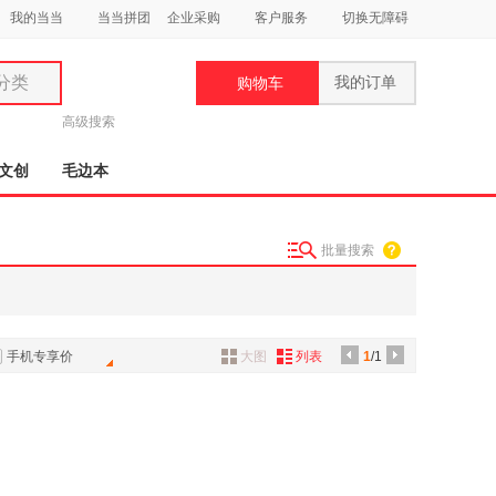
我的当当
当当拼团
企业采购
客户服务
切换无障碍
分类
我的订单
购物车
类
高级搜索
文创
毛边本
批量搜索
妆
品
饰
手机专享价
大图
列表
1
/1
鞋
用
饰