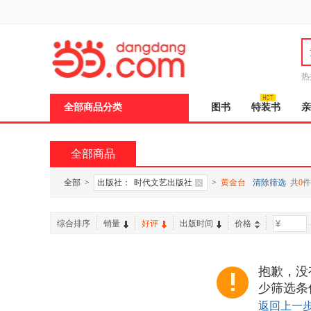
新
窗
口
打
开
无
障
热
碍
说
全部商品分类
图书
特装书
亲
明
页
面,
按
全部商品
Ctrl
加
波
全部
>
出版社：
时代文艺出版社
>
黄金台
清除筛选
共
0
件
浪
键
打
综合排序
销量
好评
出版时间
价格
-
开
导
盲
模
抱歉，没
式
少筛选条
返回上一