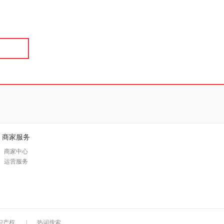
具
品
外
品
讯
音
公
器
商家服务
商家中心
运营服务
识产权
|
热词搜索