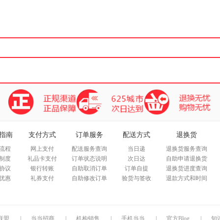
箱包皮
手表饰
运动户
汽车用
食品
手机通
数码影
电脑办
大家电
家用电
指南
支付方式
订单服务
配送方式
退换货
流程
网上支付
配送服务查询
当日递
退换货服务查询
制度
礼品卡支付
订单状态说明
次日达
自助申请退换货
协议
银行转账
自助取消订单
订单自提
退换货进度查询
优惠
礼券支付
自助修改订单
验货与签收
退款方式和时间
联盟
|
当当招商
|
机构销售
|
手机当当
|
官方Blog
|
知