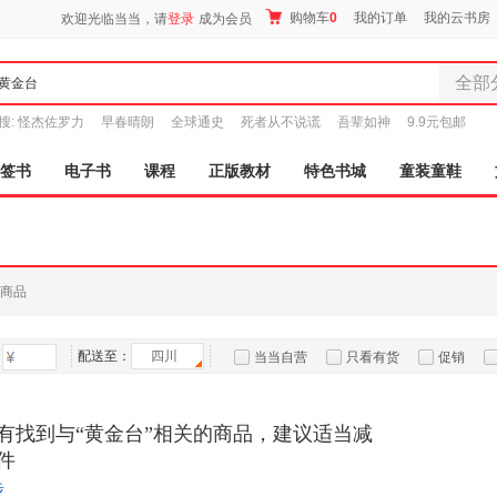
购物车
0
我的订单
我的云书房
欢迎光临当当，请
登录
成为会员
全部
全部分
搜:
怪杰佐罗力
早春晴朗
全球通史
死者从不说谎
吾辈如神
9.9元包邮
尾品汇
图书
签书
电子书
课程
正版教材
特色书城
童装童鞋
电子书
音像
影视
时尚美
商品
母婴用
玩具
配送至：
四川
孕婴服
当当自营
只看有货
促销
童装童
特卖
预售
入驻商家
家居日
有找到与“黄金台”相关的商品，建议适当减
家具装
件
服装
步
鞋