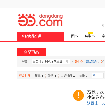
新
窗
口
打
开
无
障
热
碍
说
全部商品分类
图书
特装书
亲
明
页
面,
按
全部商品
Ctrl
加
波
全部
>
出版社：
时代文艺出版社
>
黄金台
清除筛选
共
0
件
浪
键
打
综合排序
销量
好评
出版时间
价格
-
开
导
盲
模
抱歉，没
式
少筛选条
返回上一