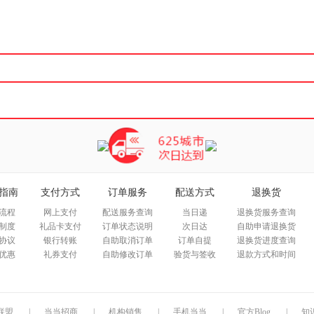
箱包皮
手表饰
运动户
汽车用
食品
手机通
数码影
电脑办
大家电
家用电
指南
支付方式
订单服务
配送方式
退换货
流程
网上支付
配送服务查询
当日递
退换货服务查询
制度
礼品卡支付
订单状态说明
次日达
自助申请退换货
协议
银行转账
自助取消订单
订单自提
退换货进度查询
优惠
礼券支付
自助修改订单
验货与签收
退款方式和时间
联盟
|
当当招商
|
机构销售
|
手机当当
|
官方Blog
|
知