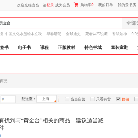
购物车
0
我的订单
我的云书房
欢迎光临当当，请
登录
成为会员
全部
全部分
搜:
中国文化水墨绘本立秋
早春晴朗
全球通史
死者从不说谎
吾辈如神
9.
尾品汇
图书
签书
电子书
课程
正版教材
特色书城
童装童鞋
电子书
音像
影视
时尚美
商品
母婴用
玩具
配送至：
上海
孕婴服
当当自营
只看有货
促销
童装童
特卖
预售
入驻商家
家居日
有找到与“黄金台”相关的商品，建议适当减
家具装
件
服装
步
鞋