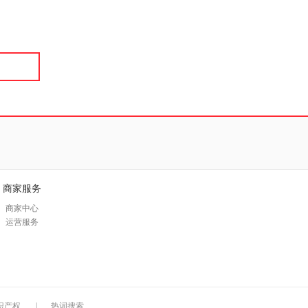
具
品
外
品
讯
音
公
器
商家服务
商家中心
运营服务
识产权
|
热词搜索