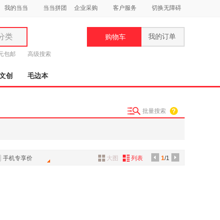
我的当当
当当拼团
企业采购
客户服务
切换无障碍
分类
我的订单
购物车
类
9元包邮
高级搜索
文创
毛边本
批量搜索
妆
品
饰
手机专享价
大图
列表
1
/1
鞋
用
饰