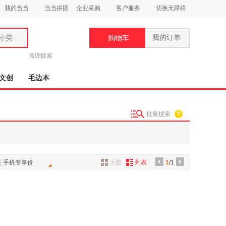
我的当当
当当拼团
企业采购
客户服务
切换无障碍
分类
我的订单
购物车
类
高级搜索
文创
毛边本
批量搜索
妆
品
饰
手机专享价
大图
列表
1
/1
鞋
用
饰