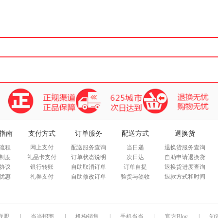
箱包皮
手表饰
运动户
汽车用
食品
手机通
数码影
电脑办
大家电
家用电
指南
支付方式
订单服务
配送方式
退换货
流程
网上支付
配送服务查询
当日递
退换货服务查询
制度
礼品卡支付
订单状态说明
次日达
自助申请退换货
协议
银行转账
自助取消订单
订单自提
退换货进度查询
优惠
礼券支付
自助修改订单
验货与签收
退款方式和时间
联盟
|
当当招商
|
机构销售
|
手机当当
|
官方Blog
|
知