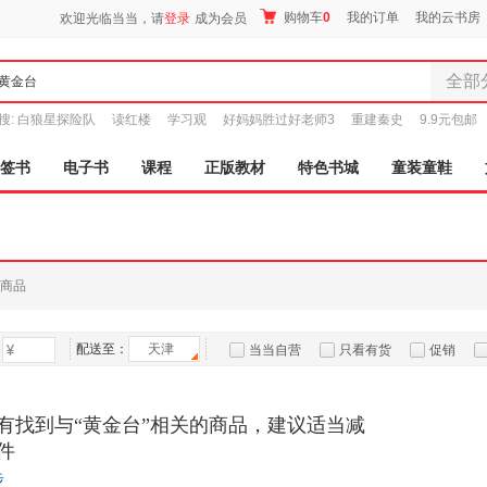
购物车
0
我的订单
我的云书房
欢迎光临当当，请
登录
成为会员
全部
全部分
搜:
白狼星探险队
读红楼
学习观
好妈妈胜过好老师3
重建秦史
9.9元包邮
尾品汇
图书
签书
电子书
课程
正版教材
特色书城
童装童鞋
电子书
音像
影视
时尚美
商品
母婴用
玩具
配送至：
天津
孕婴服
当当自营
只看有货
促销
童装童
特卖
预售
入驻商家
家居日
有找到与“黄金台”相关的商品，建议适当减
家具装
件
服装
步
鞋