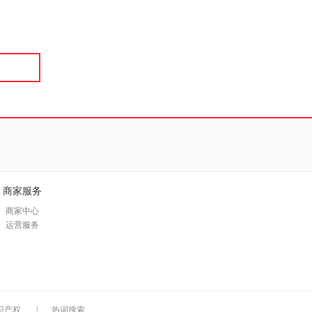
具
品
外
品
讯
音
公
器
商家服务
商家中心
运营服务
识产权
|
热词搜索