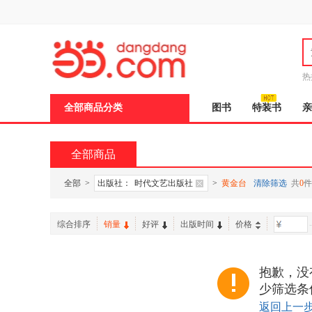
新
窗
口
打
开
无
障
热
碍
说
全部商品分类
图书
特装书
亲
明
页
面,
按
全部商品
Ctrl
加
波
全部
>
出版社：
时代文艺出版社
>
黄金台
清除筛选
共
0
件
浪
键
打
综合排序
销量
好评
出版时间
价格
-
开
导
盲
模
抱歉，没
式
少筛选条
返回上一