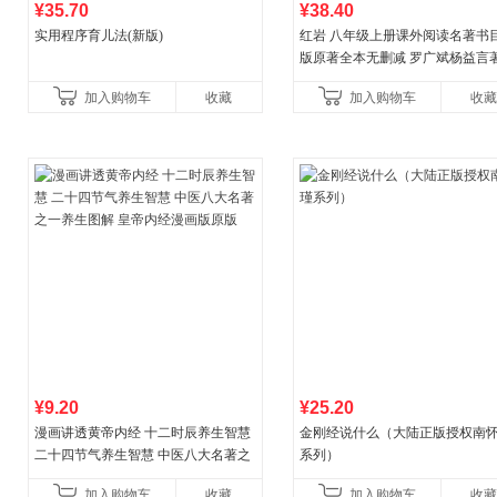
¥35.70
¥38.40
实用程序育儿法(新版)
红岩 八年级上册课外阅读名著书目
版原著全本无删减 罗广斌杨益言
国主义红色经典书籍初中生课外
加入购物车
收藏
加入购物车
收藏
国青年出版社
¥9.20
¥25.20
漫画讲透黄帝内经 十二时辰养生智慧
金刚经说什么（大陆正版授权南
二十四节气养生智慧 中医八大名著之
系列）
一养生图解 皇帝内经漫画版原版
加入购物车
收藏
加入购物车
收藏