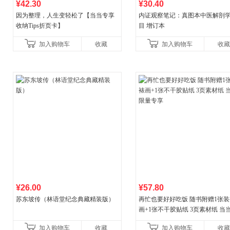
¥42.30
¥30.40
因为整理，人生变轻松了【当当专享
内证观察笔记：真图本中医解剖
收纳Tips折页卡】
目 增订本
加入购物车
收藏
加入购物车
收藏
¥26.00
¥57.80
苏东坡传（林语堂纪念典藏精装版）
再忙也要好好吃饭 随书附赠1张装
画+1张不干胶贴纸 3页素材纸 当
量专享
加入购物车
收藏
加入购物车
收藏