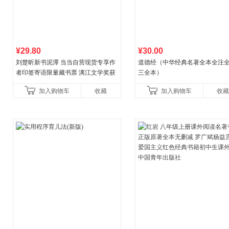
¥29.80
¥30.00
刘楚昕新书泥潭 当当自营现货专享作
道德经（中华经典名著全本全注全
者印签寄语限量藏书票 漓江文学奖获
三全本）
奖作品 现货充足下单优先发货 当当自
加入购物车
收藏
加入购物车
收藏
营