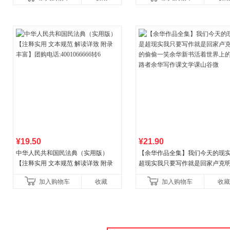
¥19.50
¥21.90
中华人民共和国民法典（实用版）
【余华作品全集】我们今天的现
【注释实用 文本规范 解读详致 附录
超现实我只要写作就是回家卢克
丰富】团购电话:4001066666转6
偷偷一笑余华新书活着世界上的
加入购物车
收藏
加入购物车
收藏
者余华写作课文学课山谷微