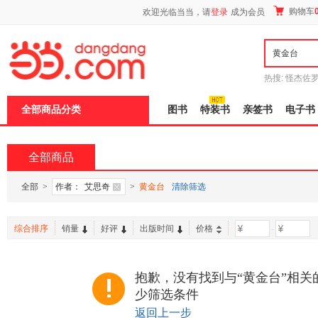
新
购物车
欢迎光临当当，请
登录
成为会员
窗
口
打
开
无
障
热搜:
怪杰佐
碍
谎
吾辈如神
说
全部商品分类
图书
特装书
亲签书
电子书
明
页
面,
按
全部商品
Ctrl
加
波
全部
>
作者：
艾思奇
>
黄金台
清除筛选
浪
键
打
综合排序
销量
好评
出版时间
价格
-
开
导
盲
模
抱歉，没有找到与“黄金台”相关
式
少筛选条件
返回上一步