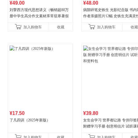
¥49.00
¥48.00
刘擎西方现代思想讲义（畅销超80万
病隙碎笔史铁生 光影纪念版 书内
册中学生高分作文素材库常驻寒暑假
作者亲摄照片12幅 史铁生充满灵
阅读书单，奇葩说导师刘擎经典之作
辉的生命笔记 当当自营图书
加入购物车
收藏
加入购物车
收藏
讲透西方思想史，哲学知
¥17.50
¥39.80
了凡四训（2025年新版）
女生会学习 世界都让路 专供印签
附赠学习手册 创意明信片 试听课
料包
加入购物车
收藏
加入购物车
收藏