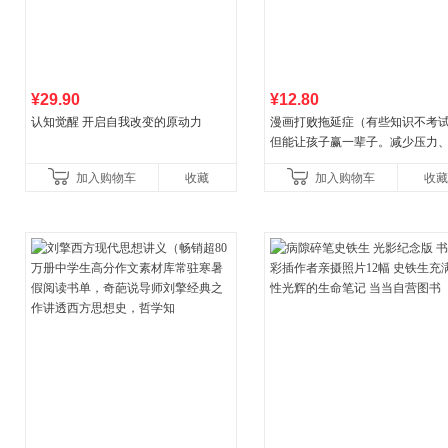
¥29.90
¥12.80
认知觉醒 开启自我改变的原动力
漫画打败拖延症（有些知识不考
但能让孩子赢一辈子。减少压力
强自信、把握机遇、培养自律，
加入购物车
收藏
加入购物车
收藏
合“小行动”触发大脑行动开