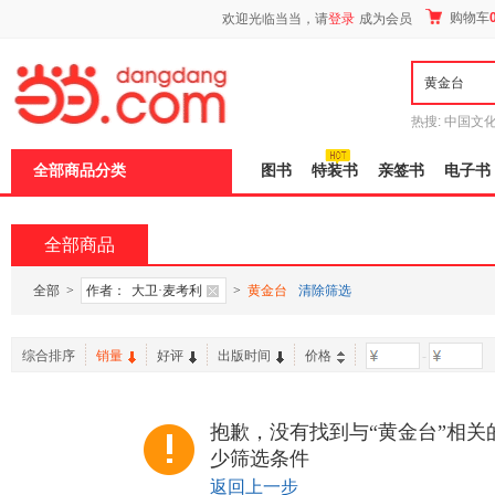
新
购物车
欢迎光临当当，请
登录
成为会员
窗
口
打
开
无
障
热搜:
中国文
碍
者从不说谎
说
全部商品分类
图书
特装书
亲签书
电子书
明
页
面,
按
全部商品
Ctrl
加
波
全部
>
作者：
大卫·麦考利
>
黄金台
清除筛选
浪
键
打
综合排序
销量
好评
出版时间
价格
-
开
导
盲
模
抱歉，没有找到与“黄金台”相关
式
少筛选条件
返回上一步