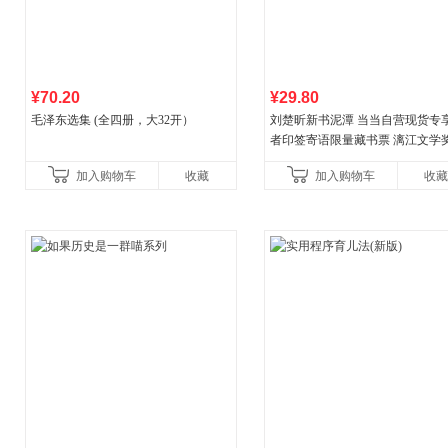
¥70.20
¥29.80
毛泽东选集 (全四册，大32开）
刘楚昕新书泥潭 当当自营现货专
者印签寄语限量藏书票 漓江文学
奖作品 现货充足下单优先发货 当
加入购物车
收藏
加入购物车
收藏
营