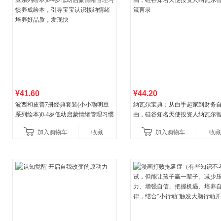
¥41.60
¥44.20
波西和皮普7册经典套装(小小聪明豆
纳瓦尔宝典：从白手起家到财务
系列绘本)0-4岁低幼启蒙情绪管理习惯
由，硅谷知名天使投资人纳瓦尔
养成绘本，引导宝宝认识接纳情绪培
箴言录
加入购物车
收藏
加入购物车
收藏
养好品质，发现快