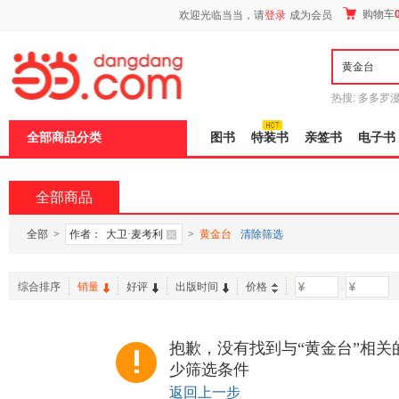
新
购物车
欢迎光临当当，请
登录
成为会员
窗
口
打
开
无
障
热搜:
多多罗
碍
传说
十日终
说
全部商品分类
图书
特装书
亲签书
电子书
明
页
面,
按
全部商品
Ctrl
加
波
全部
>
作者：
大卫·麦考利
>
黄金台
清除筛选
浪
键
打
综合排序
销量
好评
出版时间
价格
-
开
导
盲
模
抱歉，没有找到与“黄金台”相关
式
少筛选条件
返回上一步