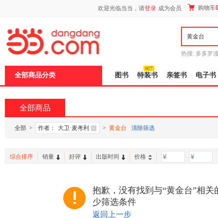
新
购物车
欢迎光临当当，请
登录
成为会员
窗
口
打
开
无
障
热搜:
多多罗
碍
传说
十日终
说
全部商品分类
图书
特装书
亲签书
电子书
明
页
面,
按
全部商品
Ctrl
加
波
全部
>
作者：
大卫·麦考利
>
黄金台
清除筛选
浪
键
打
综合排序
销量
好评
出版时间
价格
-
开
导
盲
模
抱歉，没有找到与“黄金台”相关
式
少筛选条件
返回上一步