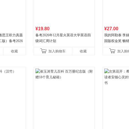
¥19.80
¥27.00
 雅思王听力真题
备考2026年12月星火英语大学英语四
我的阿勒泰 李
版）备考2026
级词汇周计划
国版权金奖 畅销超
LTS听力语料库
分爆款 北疆大
收藏
加入购物车
收藏
加入购