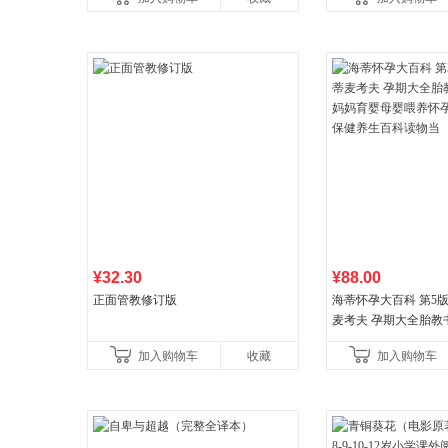
育书
育女孩发育叛逆期
¥32.30
¥88.00
正面管教修订版
海蒂怀孕大百科 第5
麦考夫 孕期大全胎教
妈育婴母婴喂养怀孕
加入购物车
收藏
加入购物车
健养生百科读物当