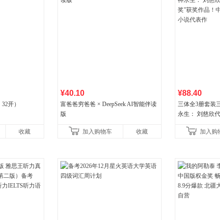
¥40.10
¥88.40
32开）
富爸爸穷爸爸 × DeepSeek AI智能伴读
三体全3册套装三
版
永生： 刘慈欣
奖”获奖作品！
收藏
加入购物车
收藏
加入购
小说代表作