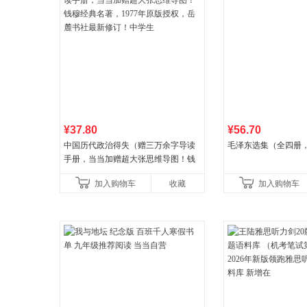
¥37.80
¥56.70
中国历代政治得失（赠三万余字导读
毛泽东选集（全四册，
手册，当当加赠超大张思维导图！钱
穆经典名著，1977年原版授权，岳麓
加入购物车
收藏
加入购物车
书社最新修订！中学生