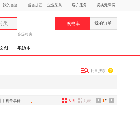
我的当当
当当拼团
企业采购
客户服务
切换无障碍
分类
我的订单
购物车
类
高级搜索
文创
毛边本
批量搜索
妆
品
饰
手机专享价
大图
列表
1
/1
鞋
用
饰