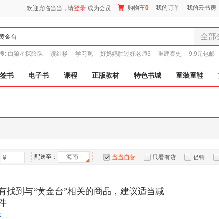
购物车
0
我的订单
我的云书房
欢迎光临当当，请
登录
成为会员
全部
全部分
搜:
白狼星探险队
读红楼
学习观
好妈妈胜过好老师3
重建秦史
9.9元包邮
尾品汇
图书
签书
电子书
课程
正版教材
特色书城
童装童鞋
电子书
音像
影视
时尚美
母婴用
玩具
配送至：
海南
孕婴服
当当自营
只看有货
促销
童装童
特卖
预售
入驻商家
家居日
有找到与“黄金台”相关的商品，建议适当减
家具装
件
服装
步
鞋