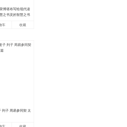
荣博堪布写给现代读
慧之书灵的智慧之书
物车
收藏
子 列子 周易参同契 太
篇
物车
收藏