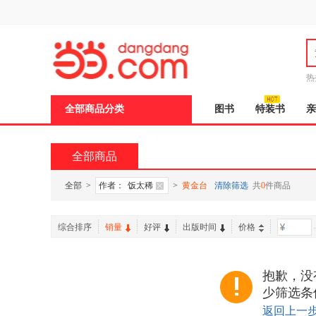
新
窗
口
打
开
无
障
热
碍
说
全部商品分类
图书
特装书
亲
明
页
面,
按
全部商品
Ctrl
加
波
全部
>
作者：
饭太稀
>
黄金台
清除筛选
共
0
件商品
浪
键
打
综合排序
销量
好评
出版时间
价格
-
开
导
盲
模
抱歉，没
式
少筛选条
返回上一