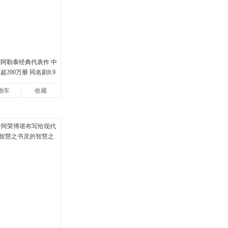
娟阿勒泰经典代表作 中
200万册 同名剧8.9
地的旷野之梦 当当自营
物车
收藏