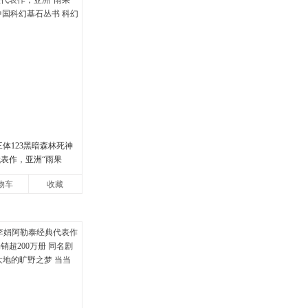
体123黑暗森林死神
代表作，亚洲“雨果
中国科幻基石丛书 科幻
物车
收藏