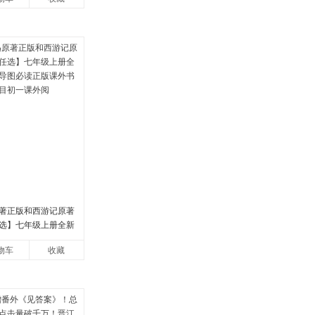
著正版和西游记原著
选】七年级上册全新
图必读正版课外书初
物车
收藏
初一课外阅