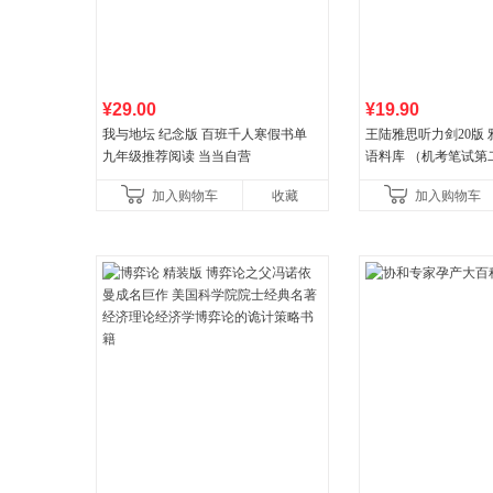
¥29.00
¥19.90
我与地坛 纪念版 百班千人寒假书单
王陆雅思听力剑20版
九年级推荐阅读 当当自营
语料库 （机考笔试第二
年新版领跑雅思听力IE
加入购物车
收藏
加入购物车
新增在