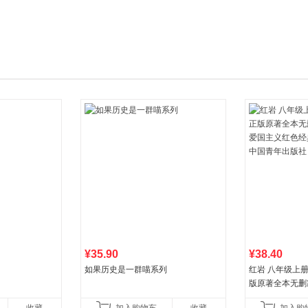
箱包皮
手表饰
运动户
汽车用
食品
手机通
数码影
电脑办
大家电
家用电
¥35.90
¥38.40
如果历史是一群喵系列
红岩 八年级上
版原著全本无删
国主义红色经典