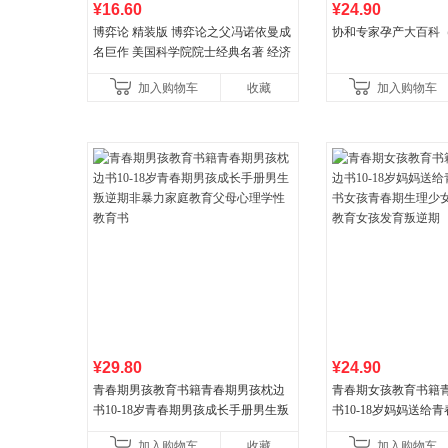
¥16.60
¥24.90
博弈论 精装版 博弈论之父冯诺依曼成
协和专家孕产大百科
名巨作 美国科学院院士经典名著 经济
理论经济学博弈论的诡计策略书籍
加入购物车
收藏
加入购物车
¥29.80
¥24.90
青春期男孩教育书籍青春期男孩枕边
青春期女孩教育书籍
书10-18岁青春期男孩成长手册男生叛
书10-18岁妈妈送给
逆期非暴力家庭教育父母心理学性教
女孩青春期生理少女
加入购物车
收藏
加入购物车