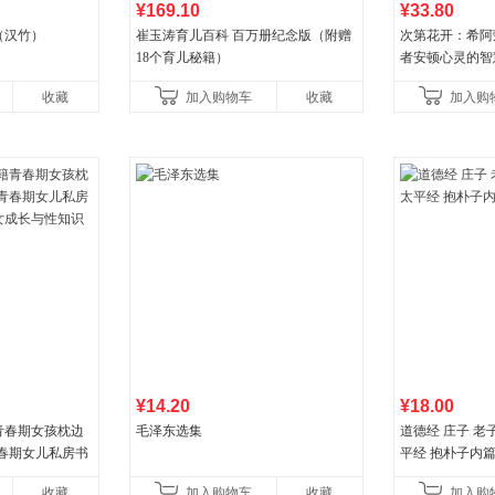
¥169.10
¥33.80
（汉竹）
崔玉涛育儿百科 百万册纪念版（附赠
次第花开：希阿
18个育儿秘籍）
者安顿心灵的智
收藏
加入购物车
收藏
加入购
¥14.20
¥18.00
青春期女孩枕边
毛泽东选集
道德经 庄子 老
青春期女儿私房书
平经 抱朴子内
成长与性知识教
收藏
加入购物车
收藏
加入购