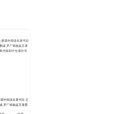
具
品
外
品
讯
音
公
器
册课外阅读名著书目 正
减 罗广斌杨益言著爱
书籍初中生课外书中