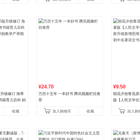
¥24.70
¥9.50
版升级修订 海蒂
万历十五年 一本好书 腾讯视频栏目推
朝花夕拾鲁迅原
书籍育儿百科 妈
荐
版【人民文学任
胎教孕产孕期保
升级新增思维导
收藏
加入购物车
收藏
加入购
中名著语文书目