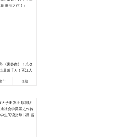
外《见答案》！总收
点击量破千万！晋江人
花 催泪之作！）
物车
收藏