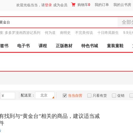
购物车
0
我的订单
我的云书房
欢迎光临当当，请
登录
成为会员
全部
全部分
搜:
多多罗漫画西游记系列
何为道
南明史
不完美传说
十日终焉新生
9.9
尾品汇
图书
签书
电子书
课程
正版教材
特色书城
童装童鞋
电子书
音像
影视
时尚美
母婴用
玩具
配送至：
北京
孕婴服
当当自营
只看有货
促销
童装童
特卖
预售
入驻商家
家居日
有找到与“黄金台”相关的商品，建议适当减
家具装
件
服装
步
鞋