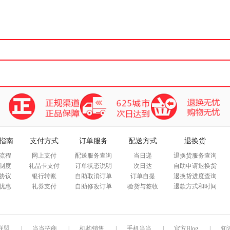
箱包皮
手表饰
运动户
汽车用
食品
手机通
数码影
电脑办
大家电
家用电
指南
支付方式
订单服务
配送方式
退换货
流程
网上支付
配送服务查询
当日递
退换货服务查询
制度
礼品卡支付
订单状态说明
次日达
自助申请退换货
协议
银行转账
自助取消订单
订单自提
退换货进度查询
优惠
礼券支付
自助修改订单
验货与签收
退款方式和时间
联盟
|
当当招商
|
机构销售
|
手机当当
|
官方Blog
|
知