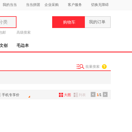
我的当当
当当拼团
企业采购
客户服务
切换无障碍
分类
我的订单
购物车
类
元包邮
高级搜索
文创
毛边本
批量搜索
妆
品
饰
手机专享价
大图
列表
1
/1
鞋
用
饰