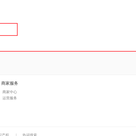
具
品
外
品
讯
音
公
器
商家服务
商家中心
运营服务
识产权
|
热词搜索