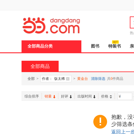
新
窗
口
打
开
无
障
热
碍
说
全部商品分类
图书
特装书
亲
明
页
面,
按
全部商品
Ctrl
加
波
全部
>
作者：
饭太稀
>
黄金台
清除筛选
共
0
件商品
浪
键
打
综合排序
销量
好评
出版时间
价格
-
开
导
盲
模
抱歉，没
式
少筛选条
返回上一