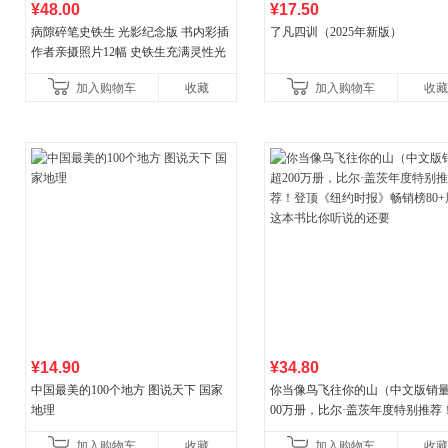
¥48.00
¥17.50
病隙碎笔史铁生 光影纪念版 书内彩插
了凡四训（2025年新版）
作者亲摄照片12幅 史铁生充满灵性光
辉的生命笔记 当当自营图书
加入购物车
收藏
加入购物车
收藏
¥14.90
¥34.80
中国最美的100个地方 图说天下 国家
你当像鸟飞往你的山（中文版销量
地理
00万册，比尔·盖茨年度特别推荐
顶《纽约时报》畅销榜80+周，这
加入购物车
收藏
加入购物车
收藏