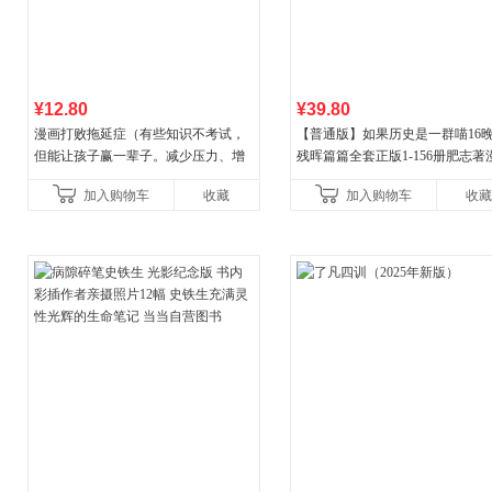
¥12.80
¥39.80
漫画打败拖延症（有些知识不考试，
【普通版】如果历史是一群喵16
但能让孩子赢一辈子。减少压力、增
残晖篇篇全套正版1-156册肥志著
强自信、把握机遇、培养自律，结
8周年纪念版套装3册小学生课外
加入购物车
收藏
加入购物车
收藏
合“小行动”触发大脑行动开
儿童西游喵知识