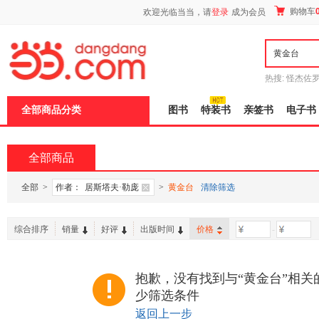
新
购物车
欢迎光临当当，请
登录
成为会员
窗
口
打
开
无
障
热搜:
怪杰佐
碍
谎
吾辈如神
说
全部商品分类
图书
特装书
亲签书
电子书
明
页
面,
按
全部商品
Ctrl
加
波
全部
>
作者：
居斯塔夫·勒庞
>
黄金台
清除筛选
浪
键
打
综合排序
销量
好评
出版时间
价格
-
开
导
盲
模
抱歉，没有找到与“黄金台”相关
式
少筛选条件
返回上一步