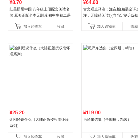
¥8.70
¥64.60
红星照耀中国 八年级上册配套阅读名
古文观止译注：注音版(精装全译
著 原著正版全本无删减 初中生初二课
注，无障碍阅读!)(当当定制升级版
外阅读
加入购物车
收藏
加入购物车
收藏
¥25.20
¥119.00
金刚经说什么（大陆正版授权南怀瑾
毛泽东选集（全四册，精装）
系列）
加入购物车
收藏
加入购物车
收藏