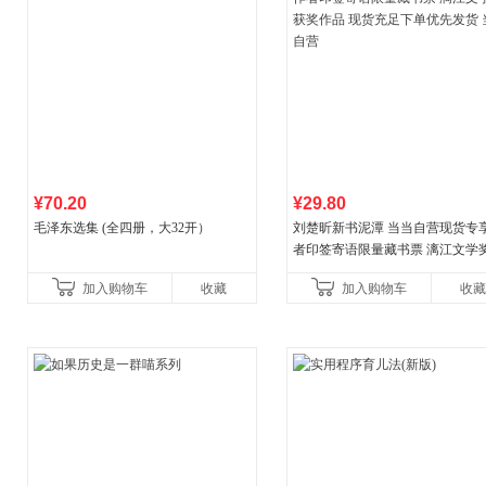
¥70.20
¥29.80
毛泽东选集 (全四册，大32开）
刘楚昕新书泥潭 当当自营现货专
者印签寄语限量藏书票 漓江文学
奖作品 现货充足下单优先发货 当
加入购物车
收藏
加入购物车
收藏
营