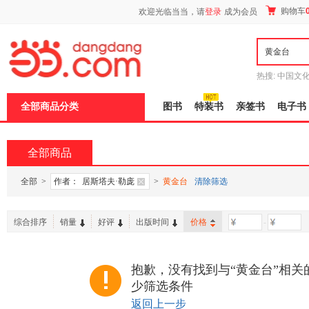
新
购物车
欢迎光临当当，请
登录
成为会员
窗
口
打
开
无
障
热搜:
中国文
碍
者从不说谎
说
全部商品分类
图书
特装书
亲签书
电子书
明
页
面,
按
全部商品
Ctrl
加
波
全部
>
作者：
居斯塔夫·勒庞
>
黄金台
清除筛选
浪
键
打
综合排序
销量
好评
出版时间
价格
-
开
导
盲
模
抱歉，没有找到与“黄金台”相关
式
少筛选条件
返回上一步