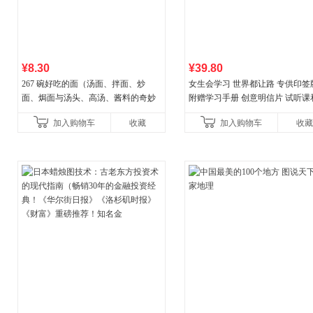
¥8.30
¥39.80
267 碗好吃的面（汤面、拌面、炒
女生会学习 世界都让路 专供印签
面、焗面与汤头、高汤、酱料的奇妙
附赠学习手册 创意明信片 试听课
组合，让你打开味蕾，感受面条的美
料包
加入购物车
收藏
加入购物车
收藏
妙滋味！令人无法抗拒的