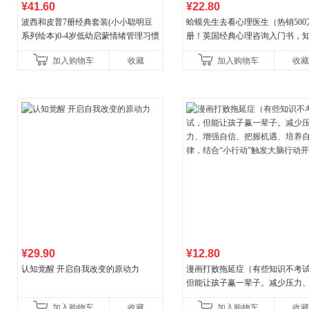
¥41.60
¥22.80
波西和皮普7册经典套装(小小聪明豆
蛤蟆先生去看心理医生（热销500
系列绘本)0-4岁低幼启蒙情绪管理习惯
册！英国经典心理咨询入门书，
养成绘本，引导宝宝认识接纳情绪培
心理学家李松蔚强烈推荐）
加入购物车
收藏
加入购物车
收藏
养好品质，发现快
¥29.90
¥12.80
认知觉醒 开启自我改变的原动力
漫画打败拖延症（有些知识不考
但能让孩子赢一辈子。减少压力
强自信、把握机遇、培养自律，
加入购物车
收藏
加入购物车
收藏