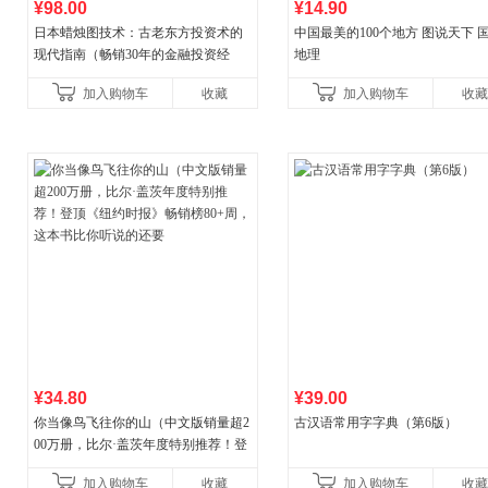
¥98.00
¥14.90
日本蜡烛图技术：古老东方投资术的
中国最美的100个地方 图说天下 
现代指南（畅销30年的金融投资经
地理
典！《华尔街日报》《洛杉矶时报》
加入购物车
收藏
加入购物车
收藏
《财富》重磅推荐！知名金
¥34.80
¥39.00
你当像鸟飞往你的山（中文版销量超2
古汉语常用字字典（第6版）
00万册，比尔·盖茨年度特别推荐！登
顶《纽约时报》畅销榜80+周，这本书
加入购物车
收藏
加入购物车
收藏