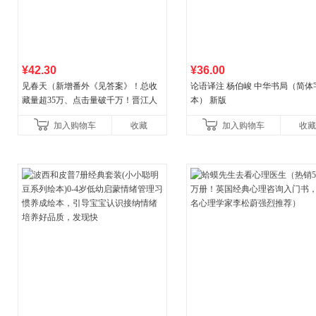
¥42.30
¥36.00
见春天（新增番外《见答案》！总收
论语译注 杨伯峻 中华书局（简体
藏量超35万、点击量破千万！晋江人
本） 新版
气作者 纵虎嗅花 催泪之作！）
加入购物车
收藏
加入购物车
收藏