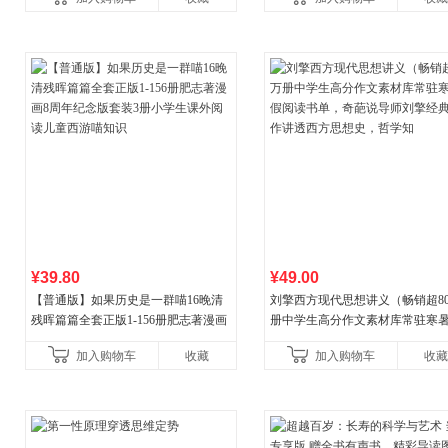
合“小行动”触发大脑行动开
¥39.80
¥49.00
【普通版】如果历史是一群喵16晚清
刘擎西方现代思想讲义（畅销超8
残晖篇篇全套正版1-156册肥志著漫画
册中学生高分作文素材库常驻寒
8周年纪念版套装3册小学生课外阅读
阅读书单，奇葩说导师刘擎经典
加入购物车
收藏
加入购物车
收藏
儿童西游喵知识
讲透西方思想史，哲学知