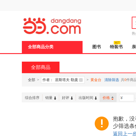
新
窗
口
打
开
无
障
热
碍
说
全部商品分类
图书
特装书
亲
明
页
面,
按
全部商品
Ctrl
加
波
全部
>
作者：
居斯塔夫·勒庞
>
黄金台
清除筛选
共
0
件商
浪
键
打
综合排序
销量
好评
出版时间
价格
-
开
导
盲
模
抱歉，没
式
少筛选条
返回上一