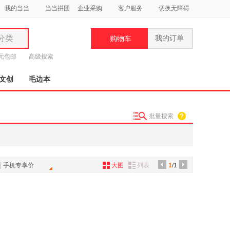
我的当当
当当拼团
企业采购
客户服务
切换无障碍
分类
我的订单
购物车
类
9元包邮
高级搜索
文创
毛边本
批量搜索
妆
品
饰
手机专享价
大图
列表
1
/1
鞋
用
饰