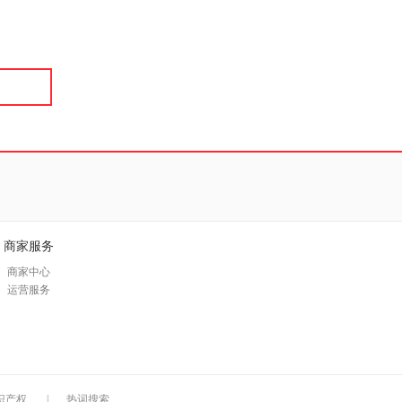
具
品
外
品
讯
音
公
器
商家服务
商家中心
运营服务
识产权
|
热词搜索