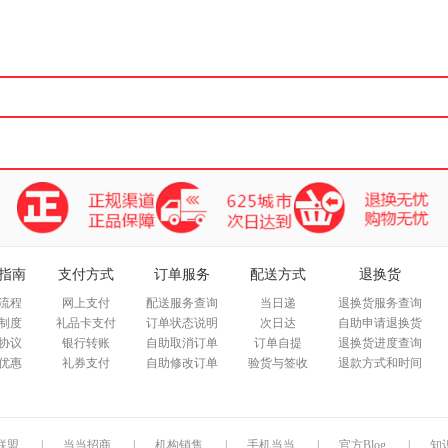
箱包皮
手表饰
运动户
汽车用
食品
手机通
数码影
电脑办
大家电
家用电
指南
支付方式
订单服务
配送方式
退换货
流程
网上支付
配送服务查询
当日递
退换货服务查询
制度
礼品卡支付
订单状态说明
次日达
自助申请退换货
协议
银行转账
自助取消订单
订单自提
退换货进度查询
优惠
礼券支付
自助修改订单
验货与签收
退款方式和时间
联盟
|
当当招商
|
机构销售
|
手机当当
|
官方Blog
|
知