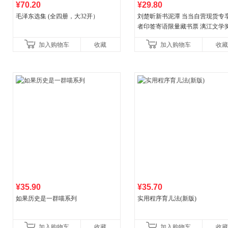
¥70.20
¥29.80
毛泽东选集 (全四册，大32开）
刘楚昕新书泥潭 当当自营现货专
者印签寄语限量藏书票 漓江文学
奖作品 现货充足下单优先发货 当
加入购物车
收藏
加入购物车
收藏
营
¥35.90
¥35.70
如果历史是一群喵系列
实用程序育儿法(新版)
加入购物车
收藏
加入购物车
收藏