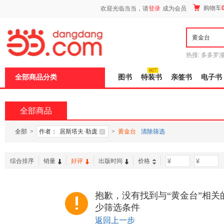
新
购物车
欢迎光临当当，请
登录
成为会员
窗
口
打
开
无
障
热搜:
多多罗
碍
传说
十日终
说
全部商品分类
图书
特装书
亲签书
电子书
明
页
面,
按
全部商品
Ctrl
加
波
全部
>
作者：
居斯塔夫·勒庞
>
黄金台
清除筛选
浪
键
打
综合排序
销量
好评
出版时间
价格
-
开
导
盲
模
抱歉，没有找到与“黄金台”相关
式
少筛选条件
返回上一步