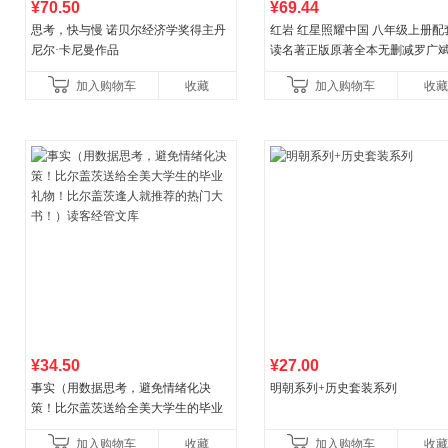
¥70.50
¥69.44
思考，快与慢 诺贝尔经济学奖得主丹
红岩 红星照耀中国 八年级上册配
尼尔·卡尼曼作品
读名著正版原著全本无删减罗广
益言著套装共2册 红色经典阅读书
加入购物车
收藏
加入购物车
收藏
初中生课外书中国青
¥34.50
¥27.00
事实（用数据思考，避免情绪化决
明朝系列+历史套装系列
策！比尔盖茨送给全美大学生的毕业
礼物！比尔盖茨逢人就推荐的热门大
加入购物车
收藏
加入购物车
收藏