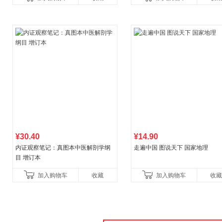
书！）读客经管文库
¥30.40
¥14.90
内证观察笔记：真图本中医解剖学纲
走遍中国 图说天下 国家地理
目 增订本
加入购物车
收藏
加入购物车
收藏