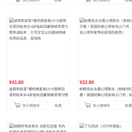
加入购物车
收藏
加入购物车
收藏
¥41.60
¥22.80
波西和皮普7册经典套装(小小聪明豆
蛤蟆先生去看心理医生（热销500
系列绘本)0-4岁低幼启蒙情绪管理习惯
册！英国经典心理咨询入门书，
养成绘本，引导宝宝认识接纳情绪培
心理学家李松蔚强烈推荐）
加入购物车
收藏
加入购物车
收藏
养好品质，发现快